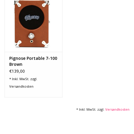
Recording
Lichttechnik
PA-Anlage
Pignose Portable 7-100
Traditionelle Instrumente
Brown
€139,00
Signalprozessoren & Effekte
* Inkl. MwSt. zzgl.
Versandkosten
Star-Club Merch
* Inkl. MwSt. zzgl.
Versandkosten
Sound Equipment
Vermietung