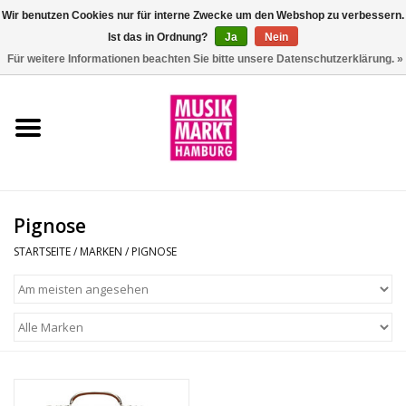
Wir benutzen Cookies nur für interne Zwecke um den Webshop zu verbessern.
Ist das in Ordnung?
Ja
Nein
0 Artikel - €0,00
Für weitere Informationen beachten Sie bitte unsere Datenschutzerklärung. »
Startseite
Aktion
Git/Bass/Ukulele
Pignose
Drums
STARTSEITE
/
MARKEN
/
PIGNOSE
Percussion
Tasteninstrumente
DJ