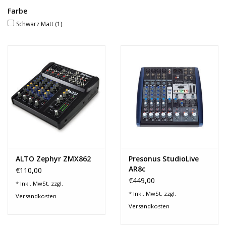
Farbe
Recording
Schwarz Matt
(1)
Lichttechnik
PA-Anlage
Traditionelle Instrumente
Signalprozessoren & Effekte
ALTO Zephyr ZMX862
Presonus StudioLive
Star-Club Merch
AR8c
€110,00
€449,00
* Inkl. MwSt. zzgl.
Sound Equipment
* Inkl. MwSt. zzgl.
Versandkosten
Vermietung
Versandkosten