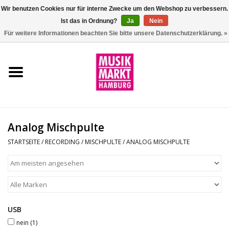
Wir benutzen Cookies nur für interne Zwecke um den Webshop zu verbessern.
Ist das in Ordnung?
Ja
Nein
0 Artikel - €0,00
Für weitere Informationen beachten Sie bitte unsere Datenschutzerklärung. »
Startseite
Aktion
Git/Bass/Ukulele
Analog Mischpulte
Drums
STARTSEITE
/
RECORDING
/
MISCHPULTE
/
ANALOG MISCHPULTE
Percussion
Tasteninstrumente
USB
DJ
nein
(1)