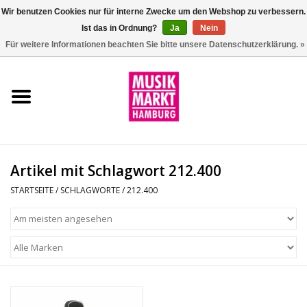
Wir benutzen Cookies nur für interne Zwecke um den Webshop zu verbessern.
Ist das in Ordnung?
Ja
Nein
0 Artikel - €0,00
Für weitere Informationen beachten Sie bitte unsere Datenschutzerklärung. »
Startseite
Aktion
Git/Bass/Ukulele
Artikel mit Schlagwort 212.400
Drums
STARTSEITE
/
SCHLAGWORTE
/
212.400
Percussion
Tasteninstrumente
DJ