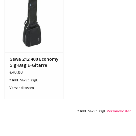
Recording
Lichttechnik
PA-Anlage
Gewa 212.400 Economy
Traditionelle Instrumente
Gig-Bag E-Gitarre
€40,00
Signalprozessoren & Effekte
* Inkl. MwSt. zzgl.
Versandkosten
Star-Club Merch
* Inkl. MwSt. zzgl.
Versandkosten
Sound Equipment
Vermietung