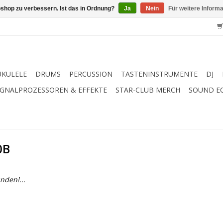
shop zu verbessern. Ist das in Ordnung?
Ja
Nein
Für weitere Inform
UKULELE
DRUMS
PERCUSSION
TASTENINSTRUMENTE
DJ
IGNALPROZESSOREN & EFFEKTE
STAR-CLUB MERCH
SOUND E
0B
nden!...