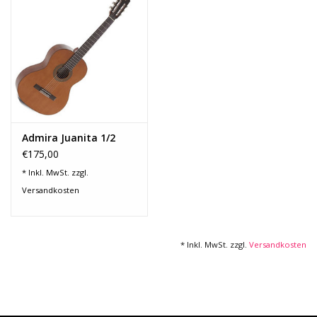
Recording
Lichttechnik
PA-Anlage
Admira Juanita 1/2
Traditionelle Instrumente
€175,00
* Inkl. MwSt. zzgl.
Signalprozessoren & Effekte
Versandkosten
Star-Club Merch
* Inkl. MwSt. zzgl.
Versandkosten
Sound Equipment
Vermietung