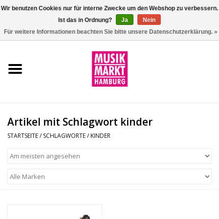
Wir benutzen Cookies nur für interne Zwecke um den Webshop zu verbessern.
Ist das in Ordnung?
Ja
Nein
0 Artikel - €0,00
Für weitere Informationen beachten Sie bitte unsere Datenschutzerklärung. »
Startseite
Aktion
Git/Bass/Ukulele
Artikel mit Schlagwort kinder
Drums
STARTSEITE
/
SCHLAGWORTE
/
KINDER
Percussion
Tasteninstrumente
DJ