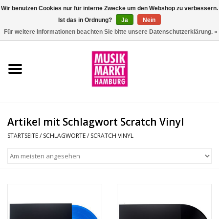
Wir benutzen Cookies nur für interne Zwecke um den Webshop zu verbessern.
Ist das in Ordnung?
Ja
Nein
0 Artikel - €0,00
Für weitere Informationen beachten Sie bitte unsere Datenschutzerklärung. »
Startseite
Aktion
Git/Bass/Ukulele
Artikel mit Schlagwort Scratch Vinyl
Drums
STARTSEITE
/
SCHLAGWORTE
/
SCRATCH VINYL
Percussion
Tasteninstrumente
DJ