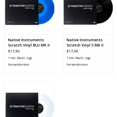
Recording
Lichttechnik
Native Instruments
Native Instruments
PA-Anlage
Scratch Vinyl BLU MK II
Scratch Vinyl S MK II
€17,90
€17,90
Traditionelle Instrumente
* Inkl. MwSt. zzgl.
* Inkl. MwSt. zzgl.
Versandkosten
Versandkosten
Signalprozessoren & Effekte
Star-Club Merch
Sound Equipment
Vermietung