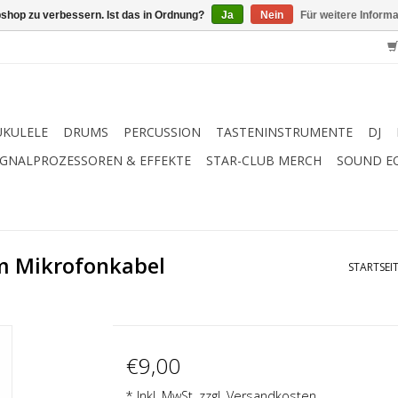
shop zu verbessern. Ist das in Ordnung?
Ja
Nein
Für weitere Inform
UKULELE
DRUMS
PERCUSSION
TASTENINSTRUMENTE
DJ
IGNALPROZESSOREN & EFFEKTE
STAR-CLUB MERCH
SOUND E
m Mikrofonkabel
STARTSEI
€9,00
* Inkl. MwSt. zzgl.
Versandkosten