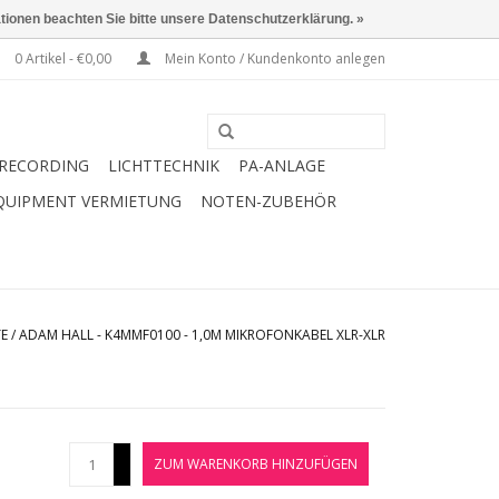
ationen beachten Sie bitte unsere Datenschutzerklärung. »
0 Artikel - €0,00
Mein Konto / Kundenkonto anlegen
RECORDING
LICHTTECHNIK
PA-ANLAGE
QUIPMENT VERMIETUNG
NOTEN-ZUBEHÖR
TE
/
ADAM HALL - K4MMF0100 - 1,0M MIKROFONKABEL XLR-XLR
+
ZUM WARENKORB HINZUFÜGEN
-