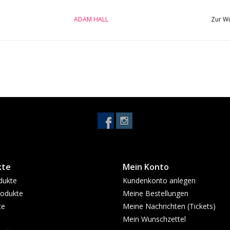
Gesamtdurchmesser: 5.8 mm +/- 0.2mm
Leiterquerschnitt: 0,22 mm²
ADAM HALL
Zur Wu
AWG (American Wire Gauge): 24
Leitermaterial: Blankes Kupfer, OFC
Leiteraufbau: 28 x 0,10 mm
Material Abschirmung: Kupferdraht
Ausführung Abschirmung: Wendelschirm
Leiterwiderstand: 80 Ohm / km
Kapazität:
Mantelmaterial: PVC, matt
kte
Mein Konto
dukte
Kundenkonto anlegen
odukte
Meine Bestellungen
te
Meine Nachrichten (Tickets)
Mein Wunschzettel