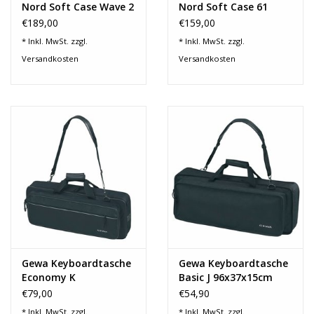
Nord Soft Case Wave 2
Nord Soft Case 61
€189,00
€159,00
* Inkl. MwSt. zzgl.
* Inkl. MwSt. zzgl.
Versandkosten
Versandkosten
Gewa Keyboardtasche
Gewa Keyboardtasche
Economy K
Basic J 96x37x15cm
98x43x17cm 272.120
271.110
€79,00
€54,90
* Inkl. MwSt. zzgl.
* Inkl. MwSt. zzgl.