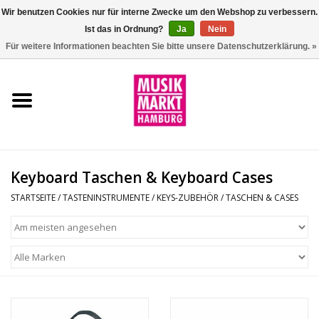
Wir benutzen Cookies nur für interne Zwecke um den Webshop zu verbessern.
Ist das in Ordnung?
Ja
Nein
0 Artikel - €0,00
Für weitere Informationen beachten Sie bitte unsere Datenschutzerklärung. »
Startseite
Aktion
Git/Bass/Ukulele
Keyboard Taschen & Keyboard Cases
Drums
STARTSEITE
/
TASTENINSTRUMENTE
/
KEYS-ZUBEHÖR
/
TASCHEN & CASES
Percussion
Tasteninstrumente
DJ