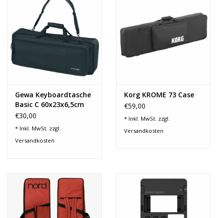
Recording
Lichttechnik
PA-Anlage
Gewa Keyboardtasche
Korg KROME 73 Case
Traditionelle Instrumente
Basic C 60x23x6,5cm
€59,00
271.050
€30,00
* Inkl. MwSt. zzgl.
Signalprozessoren & Effekte
* Inkl. MwSt. zzgl.
Versandkosten
Versandkosten
Star-Club Merch
Sound Equipment
Vermietung