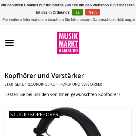
Wir benutzen Cookies nur für interne Zwecke um den Webshop zu verbessern.
Ist das in Ordnung?
Ja
Nein
0 Artikel - €0,00
Für weitere Informationen beachten Sie bitte unsere Datenschutzerklärung. »
Startseite
Aktion
Git/Bass/Ukulele
Kopfhörer und Verstärker
Drums
STARTSEITE
/
RECORDING
/
KOPFHÖRER UND VERSTÄRKER
Testen Sie bei uns den von Ihnen gewünschten Kopfhörer !
Percussion
STUDIO KOPFHÖRER
Tasteninstrumente
DJ