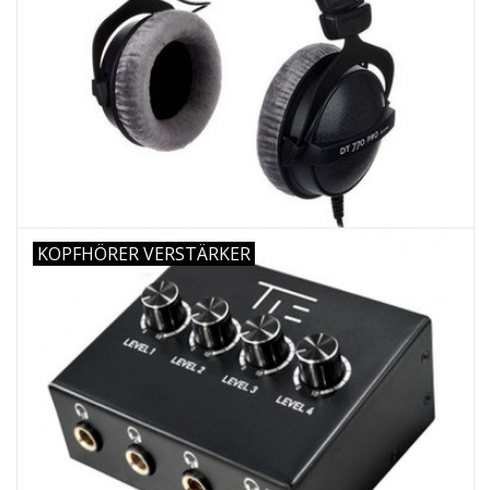
Recording
Lichttechnik
PA-Anlage
Traditionelle Instrumente
KOPFHÖRER VERSTÄRKER
Signalprozessoren & Effekte
Star-Club Merch
Sound Equipment
Vermietung