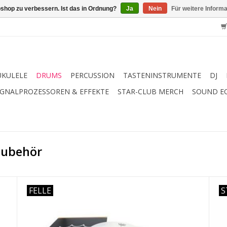
shop zu verbessern. Ist das in Ordnung?
Ja
Nein
Für weitere Inform
UKULELE
DRUMS
PERCUSSION
TASTENINSTRUMENTE
DJ
IGNALPROZESSOREN & EFFEKTE
STAR-CLUB MERCH
SOUND E
Zubehör
FELLE
S