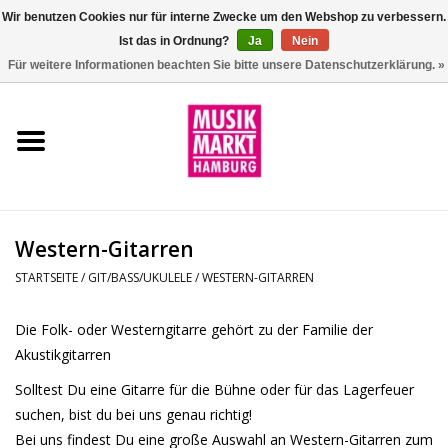
Wir benutzen Cookies nur für interne Zwecke um den Webshop zu verbessern.
Ist das in Ordnung?
Ja
Nein
0 Artikel - €0,00
Für weitere Informationen beachten Sie bitte unsere Datenschutzerklärung. »
Startseite
Aktion
Git/Bass/Ukulele
Western-Gitarren
Drums
STARTSEITE
/
GIT/BASS/UKULELE
/
WESTERN-GITARREN
Percussion
Die Folk- oder Westerngitarre gehört zu der Familie der
Akustikgitarren
Tasteninstrumente
Solltest Du eine Gitarre für die Bühne oder für das Lagerfeuer
suchen, bist du bei uns genau richtig!
DJ
Bei uns findest Du eine große Auswahl an Western-Gitarren zum