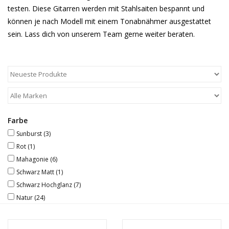
testen. Diese Gitarren werden mit Stahlsaiten bespannt und
Recording
können je nach Modell mit einem Tonabnähmer ausgestattet
sein. Lass dich von unserem Team gerne weiter beraten.
Lichttechnik
PA-Anlage
Traditionelle Instrumente
Farbe
Sunburst
(3)
Signalprozessoren & Effekte
Rot
(1)
Mahagonie
(6)
Star-Club Merch
Schwarz Matt
(1)
Schwarz Hochglanz
(7)
Sound Equipment
Natur
(24)
Vermietung