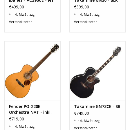
Ibanez - AC390CE - NT
Takamine GN30 - BLK
€499,00
€399,00
* Inkl. MwSt. zzgl.
* Inkl. MwSt. zzgl.
Versandkosten
Versandkosten
Fender PO-220E
Takamine GN73CE - SB
Orchestra NAT - inkl.
€749,00
Koffer
€719,00
* Inkl. MwSt. zzgl.
* Inkl. MwSt. zzgl.
Versandkosten