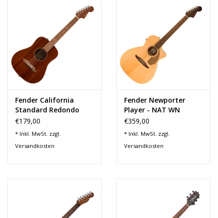
Noten-Zubehör
Jobbörse
Marken
Fender California
Fender Newporter
Standard Redondo
Player - NAT WN
MINI WB IB NAT - SAP
€179,00
€359,00
* Inkl. MwSt. zzgl.
* Inkl. MwSt. zzgl.
Versandkosten
Versandkosten