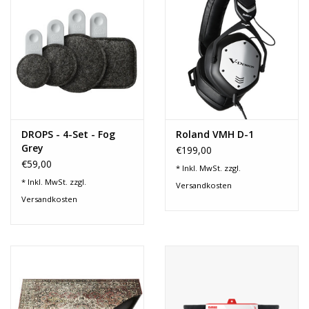
Recording
Lichttechnik
PA-Anlage
DROPS - 4-Set - Fog
Roland VMH D-1
Traditionelle Instrumente
Grey
€199,00
€59,00
* Inkl. MwSt. zzgl.
Signalprozessoren & Effekte
* Inkl. MwSt. zzgl.
Versandkosten
Versandkosten
Star-Club Merch
Sound Equipment
Vermietung