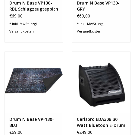
Drum N Base VP130-
Drum N Base VP130-
RBL Schlagzeugteppich
GRY
1,30m x 0,90m
Schlagzeugteppich
€69,00
€69,00
1,30m x 0,90m
* Inkl. MwSt. zzgl.
* Inkl. MwSt. zzgl.
Versandkosten
Versandkosten
Drum N Base VP-130-
Carlsbro EDA30B 30
BLU
Watt Bluetooh E-Drum
Schlagzeugteppich
Monitor
€69,00
€249,00