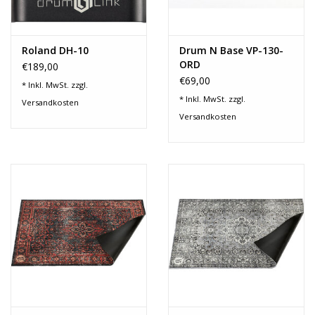
Roland DH-10
Drum N Base VP-130-
ORD
€189,00
Schlagzeugteppich
€69,00
* Inkl. MwSt. zzgl.
1,30m x 0,90m
* Inkl. MwSt. zzgl.
Versandkosten
Versandkosten