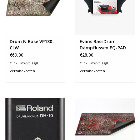
Noten-Zubehör
Jobbörse
Marken
Drum N Base VP130-
Evans BassDrum
CLW
Dämpfkissen EQ-PAD
Schlagzeugteppich
€69,00
€28,00
1,30m x 0,90m
* Inkl. MwSt. zzgl.
* Inkl. MwSt. zzgl.
Versandkosten
Versandkosten