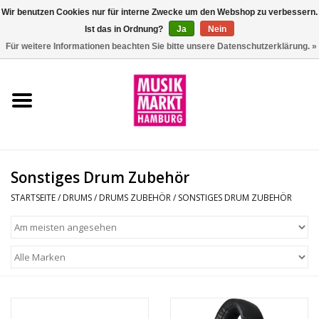
Wir benutzen Cookies nur für interne Zwecke um den Webshop zu verbessern.
Ist das in Ordnung?
Ja
Nein
0 Artikel - €0,00
Für weitere Informationen beachten Sie bitte unsere Datenschutzerklärung. »
Startseite
Aktion
Git/Bass/Ukulele
Sonstiges Drum Zubehör
Drums
STARTSEITE
/
DRUMS
/
DRUMS ZUBEHÖR
/
SONSTIGES DRUM ZUBEHÖR
Percussion
Tasteninstrumente
DJ