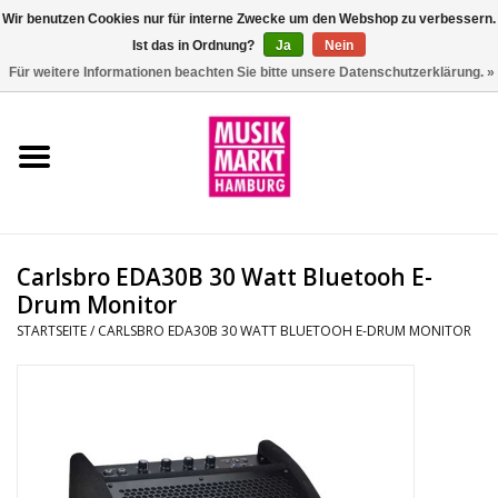
Wir benutzen Cookies nur für interne Zwecke um den Webshop zu verbessern.
Ist das in Ordnung?
Ja
Nein
0 Artikel - €0,00
Für weitere Informationen beachten Sie bitte unsere Datenschutzerklärung. »
Startseite
Aktion
Git/Bass/Ukulele
Carlsbro EDA30B 30 Watt Bluetooh E-
Drums
Drum Monitor
STARTSEITE
/
CARLSBRO EDA30B 30 WATT BLUETOOH E-DRUM MONITOR
Percussion
Tasteninstrumente
DJ