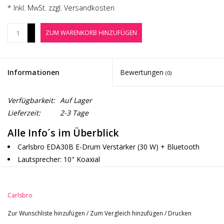
Noten-Zubehör
* Inkl. MwSt. zzgl.
Versandkosten
+
ZUM WARENKORB HINZUFÜGEN
Jobbörse
-
Marken
Informationen
Bewertungen
(0)
Verfügbarkeit:
Auf Lager
Lieferzeit:
2-3 Tage
Alle Info´s im Überblick
Carlsbro EDA30B E-Drum Verstärker (30 W) + Bluetooth
Lautsprecher: 10" Koaxial
Elektronik: 3-band EQ
Eingänge: 6,35 mm Klinke (Stereo Drum), 3.5 mm Klinke
Carlsbro
(Line)
Ausgang: Symmetrische XLR, 3,5 mm Klinke (Kopfhörer)
Zur Wunschliste hinzufügen
/
Zum Vergleich hinzufügen
/
Drucken
Gitter: Metall