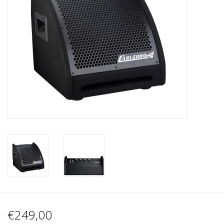
Recording
Lichttechnik
PA-Anlage
Traditionelle Instrumente
Signalprozessoren & Effekte
Star-Club Merch
Sound Equipment
Vermietung
€249,00