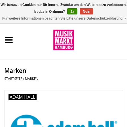
Wir benutzen Cookies nur für interne Zwecke um den Webshop zu verbessern.
Ist das in Ordnung?
Ja
Nein
0 Artikel - €0,00
Für weitere Informationen beachten Sie bitte unsere Datenschutzerklärung. »
Startseite
Aktion
Git/Bass/Ukulele
Marken
Drums
STARTSEITE
/
MARKEN
Percussion
ADAM HALL
Tasteninstrumente
DJ