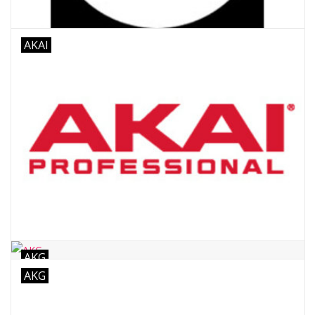
AKAI
AKG
AKG