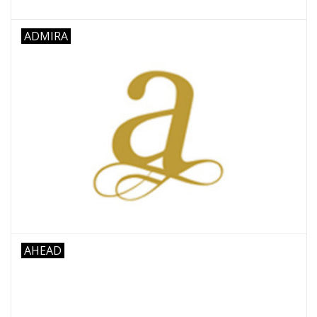
Noten-Zubehör
ADMIRA
Jobbörse
Marken
AHEAD