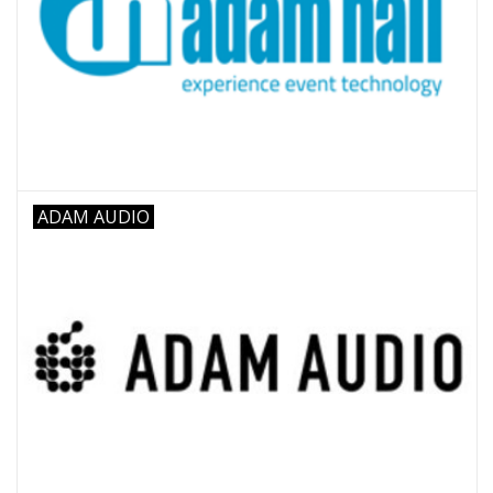
Recording
Lichttechnik
PA-Anlage
ADAM AUDIO
Traditionelle Instrumente
Signalprozessoren & Effekte
Star-Club Merch
Sound Equipment
Vermietung