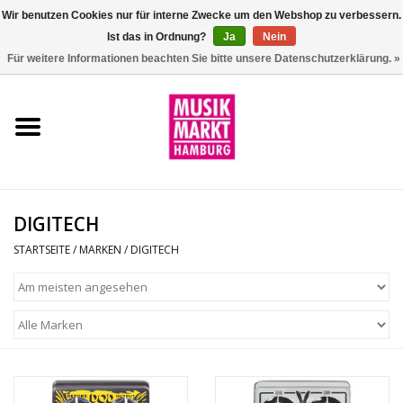
Wir benutzen Cookies nur für interne Zwecke um den Webshop zu verbessern.
Ist das in Ordnung?
Ja
Nein
0 Artikel - €0,00
Für weitere Informationen beachten Sie bitte unsere Datenschutzerklärung. »
Startseite
Aktion
Git/Bass/Ukulele
DIGITECH
Drums
STARTSEITE
/
MARKEN
/
DIGITECH
Percussion
Tasteninstrumente
DJ