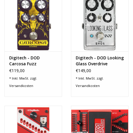
Recording
Lichttechnik
PA-Anlage
Digitech - DOD
Digitech - DOD Looking
Traditionelle Instrumente
Carcosa Fuzz
Glass Overdrive
€119,00
€149,00
Signalprozessoren & Effekte
* Inkl. MwSt. zzgl.
* Inkl. MwSt. zzgl.
Versandkosten
Versandkosten
Star-Club Merch
Sound Equipment
Vermietung