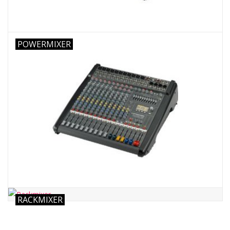
Noten-Zubehör
Jobbörse
POWERMIXER
Marken
RACKMIXER