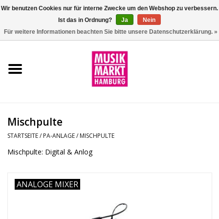
Wir benutzen Cookies nur für interne Zwecke um den Webshop zu verbessern.
Ist das in Ordnung?
Ja
Nein
0 Artikel - €0,00
Für weitere Informationen beachten Sie bitte unsere Datenschutzerklärung. »
Startseite
Aktion
Git/Bass/Ukulele
Mischpulte
Drums
STARTSEITE
/
PA-ANLAGE
/
MISCHPULTE
Mischpulte: Digital & Anlog
Percussion
ANALOGE MIXER
Tasteninstrumente
DJ