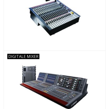
Recording
Lichttechnik
PA-Anlage
Traditionelle Instrumente
DIGITALE MIXER
Signalprozessoren & Effekte
Star-Club Merch
Sound Equipment
Vermietung