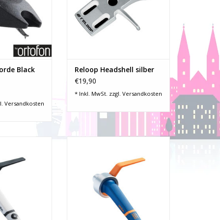
öglichkeiten
Aluminium
Klang, leichte
-Passend für alle DJ-
Bass-Bereiches
Unterdecksysteme
ür Scratching
-nur Headshell ohne Nadel!!!
et werden
ZUM WARENKORB HINZUFÜGEN
RB HINZUFÜGEN
orde Black
Reloop Headshell silber
€19,90
* Inkl. MwSt. zzgl.
Versandkosten
l.
Versandkosten
er Schliff
sphärischer Schliff
raft: 4 g
Auflagekraft: 4 g
nnung: 10 mV
Ausgangsspannung: 6 mV
: 20 - 18.000 Hz
Frequenzbereich: 20 - 20.000 Hz
sspannung für
geeignet für Scratching und
 in tiefen
Backcueing
bereichen
lange Haltbarkeit
satznadel
hohe Ausgangslautstärke
Spurtreue