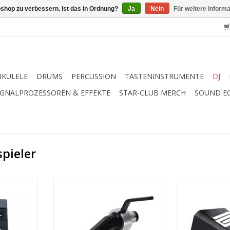
shop zu verbessern. Ist das in Ordnung?
Ja
Nein
Für weitere Inform
UKULELE
DRUMS
PERCUSSION
TASTENINSTRUMENTE
DJ
IGNALPROZESSOREN & EFFEKTE
STAR-CLUB MERCH
SOUND E
pieler
er für DVS
Allround Tonabnehmersystem
Alle Info´s 
ystem)
mit vielen
Ersatzna
Anwendungsmöglichkeiten
 Phase
Ausgewogener Klang, leichte
Allround Ton
d 2 Phase
Betonung des Bass-Bereiches
mit 