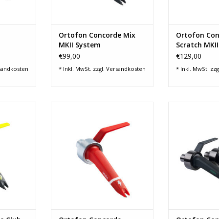
ZUM WARENKO
ohne Ersatznadel
ZUM WARENKORB HINZUFÜGEN
Ortofon Concorde Mix
Ortofon Con
MKII System
Scratch MKI
€99,00
€129,00
sandkosten
* Inkl. MwSt. zzgl.
Versandkosten
* Inkl. MwSt. zzg
liff
sphärischer Schliff
sphärisch
udioeinsatz
für die Verwendung mit
Auflagek
3 g
Timecode Vinyls
Ausgangssp
- 20.000 Hz
Auflagekraft: 4 g
Frequenzbereich
g: 8 mV
hohe Ausgangsspannung: 10 mV
geeignet für 
tärke für
Frequenzbereich: 20 - 18.000 Hz
Back
i geringer
hohe Klangqualität, auch für
lange Ha
ung
herkömmliche Vinyls
hohe Ausgan
rheit in
Reduzierung von Störsignalen auf
Spur
gen
Timecode Vinyls
ohne Er
ohne Ersatzn
Se