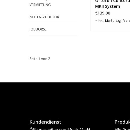
ZUM WARENKORB HI
Ortofon Concord
VERMIETUNG
MKII System
€139,00
NOTEN-ZUBEHÖR
* Inkl. MwSt. zzgl.
Ver
JOBBÖRSE
Seite 1 von 2
Kundendienst
Produ
Öffnungszeiten von Musik Markt
Alle Pro