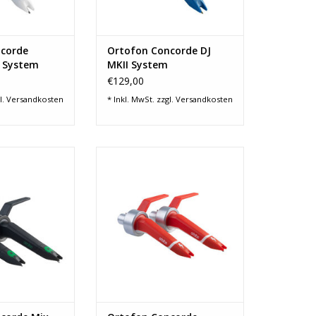
RB HINZUFÜGEN
ohne Ersatznadel
ZUM WARENKORB HINZUFÜGEN
corde
Ortofon Concorde DJ
I System
MKII System
€129,00
l.
Versandkosten
* Inkl. MwSt. zzgl.
Versandkosten
er Schliff
sphärischer Schliff
raft: 3 g
für die Verwendung mit
annung: 6 mV
Timecode Vinyls
: 20 - 20.000 Hz
Auflagekraft: 4 g
Scratching und
hohe Ausgangsspannung: 10 mV
cueing
Frequenzbereich: 20 - 18.000 Hz
ltbarkeit
hohe Klangqualität, auch für
gslautstärke
herkömmliche Vinyls
treue
Reduzierung von Störsignalen auf
satznadel
T
t b
ZUM WARENKORB HINZUFÜGEN