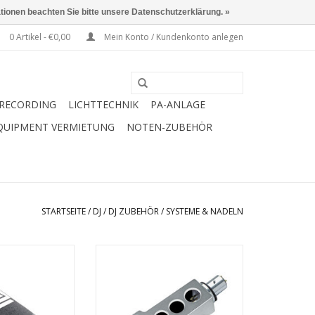
ationen beachten Sie bitte unsere Datenschutzerklärung. »
0 Artikel - €0,00
Mein Konto / Kundenkonto anlegen
RECORDING
LICHTTECHNIK
PA-ANLAGE
QUIPMENT VERMIETUNG
NOTEN-ZUBEHÖR
STARTSEITE
/
DJ
/
DJ ZUBEHÖR
/
SYSTEME & NADELN
im Überblick:
Alle Info´s im Überblick:
del Black
abnehmersystem
-Für alle SME-Tonarme
vielen
-Aus hoch qualitativem