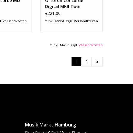
RB HINZUFÜGEN
corde Mix
Ortofon Concorde
Digital MKII Twin
€221,00
l.
Versandkosten
* Inkl. MwSt. zzgl.
Versandkosten
* Inkl. MwSt. zzgl.
Versandkosten
1
2
Musik Markt Hamburg
Dein Rock 'n' Roll Musik Shop aus