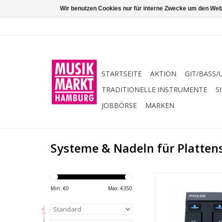
Wir benutzen Cookies nur für interne Zwecke um den Web
STARTSEITE
AKTION
GIT/BASS/
TRADITIONELLE INSTRUMENTE
S
JOBBÖRSE
MARKEN
Systeme & Nadeln für Plattens
Drahtloser Controll
(Digital Vinyl S
Min: €
0
Max: €
350
-bestehend aus 1
Empfangsstation un