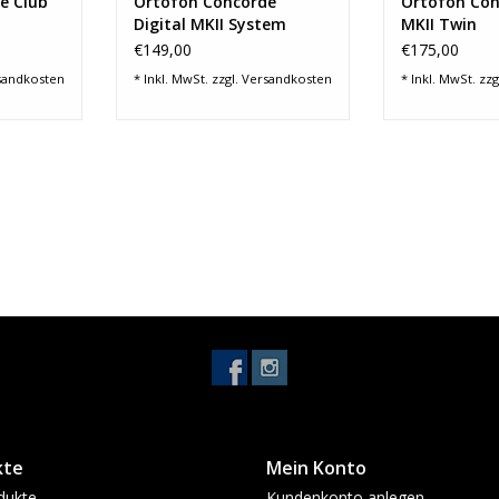
NZUFÜGEN
ZUM WARENKORB HINZUFÜGEN
ZUM WARENKO
e Club
Ortofon Concorde
Ortofon Con
Digital MKII System
MKII Twin
€149,00
€175,00
sandkosten
* Inkl. MwSt. zzgl.
Versandkosten
* Inkl. MwSt. zzg
kte
Mein Konto
dukte
Kundenkonto anlegen