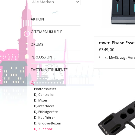
Sendeeinhei
-ultrapräzise Se
-anpassbare LED als 
AKTION
auf der Plat
-Akkulaufzeit bis zu 
GIT/BASS/UKULELE
-Sender werden in d
ZUM WARENKORB HI
mwm Phase Essen
DRUMS
€349,00
PERCUSSION
* Inkl. MwSt. zzgl.
Ver
TASTENINSTRUMENTE
DJ
Alle Info´s im Übe
Plattenspieler
-Für alle SME-T
DJ-Controller
-Aus hoch qualit
DJ-Mixer
Aluminium
DJ-Interfaces
-Passend für all
DJ-Effektgeräte
Unterdecksys
DJ-Kopfhörer
-nur Headshell ohne
DJ Groove-Boxen
DJ Zubehör
ZUM WARENKORB HI