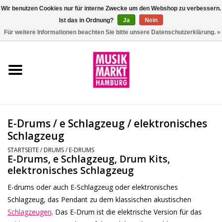
Wir benutzen Cookies nur für interne Zwecke um den Webshop zu verbessern.
Ist das in Ordnung?
Ja
Nein
0 Artikel - €0,00
Für weitere Informationen beachten Sie bitte unsere Datenschutzerklärung. »
Startseite
Aktion
Git/Bass/Ukulele
E-Drums / e Schlagzeug / elektronisches
Drums
Schlagzeug
STARTSEITE
/
DRUMS
/
E-DRUMS
E-Drums, e Schlagzeug, Drum Kits,
Percussion
elektronisches Schlagzeug
Tasteninstrumente
E-drums oder auch E-Schlagzeug oder elektronisches
Schlagzeug, das Pendant zu dem klassischen akustischen
Schlagzeugen
. Das E-Drum ist die elektrische Version für das
DJ