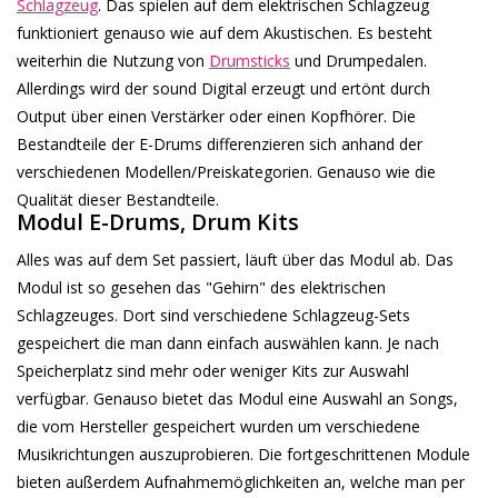
Schlagzeug
. Das spielen auf dem elektrischen Schlagzeug
funktioniert genauso wie auf dem Akustischen. Es besteht
Recording
weiterhin die Nutzung von
Drumsticks
und Drumpedalen.
Allerdings wird der sound Digital erzeugt und ertönt durch
Lichttechnik
Output über einen Verstärker oder einen Kopfhörer. Die
Bestandteile der E-Drums differenzieren sich anhand der
PA-Anlage
verschiedenen Modellen/Preiskategorien. Genauso wie die
Qualität dieser Bestandteile.
Modul E-Drums, Drum Kits
Traditionelle Instrumente
Alles was auf dem Set passiert, läuft über das Modul ab. Das
Modul ist so gesehen das "Gehirn" des elektrischen
Signalprozessoren & Effekte
Schlagzeuges. Dort sind verschiedene Schlagzeug-Sets
gespeichert die man dann einfach auswählen kann. Je nach
Star-Club Merch
Speicherplatz sind mehr oder weniger Kits zur Auswahl
verfügbar. Genauso bietet das Modul eine Auswahl an Songs,
Sound Equipment
die vom Hersteller gespeichert wurden um verschiedene
Vermietung
Musikrichtungen auszuprobieren. Die fortgeschrittenen Module
bieten außerdem Aufnahmemöglichkeiten an, welche man per