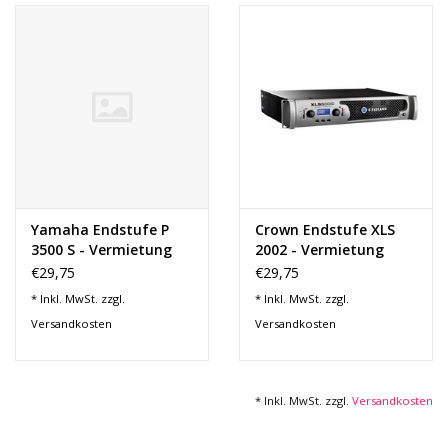
Recording
Lichttechnik
PA-Anlage
Traditionelle Instrumente
Yamaha Endstufe P
Crown Endstufe XLS
3500 S - Vermietung
2002 - Vermietung
Signalprozessoren & Effekte
€29,75
€29,75
* Inkl. MwSt. zzgl.
* Inkl. MwSt. zzgl.
Star-Club Merch
Versandkosten
Versandkosten
Sound Equipment
Vermietung
* Inkl. MwSt. zzgl.
Versandkosten