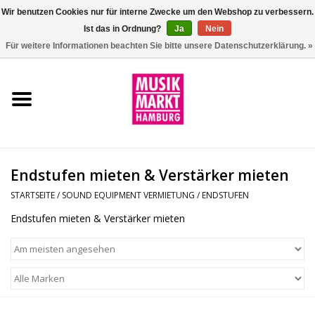
Wir benutzen Cookies nur für interne Zwecke um den Webshop zu verbessern.
Ist das in Ordnung?
Ja
Nein
0 Artikel - €0,00
Für weitere Informationen beachten Sie bitte unsere Datenschutzerklärung. »
Startseite
Aktion
Git/Bass/Ukulele
Endstufen mieten & Verstärker mieten
Drums
STARTSEITE
/
SOUND EQUIPMENT VERMIETUNG
/
ENDSTUFEN
Endstufen mieten & Verstärker mieten
Percussion
Tasteninstrumente
DJ