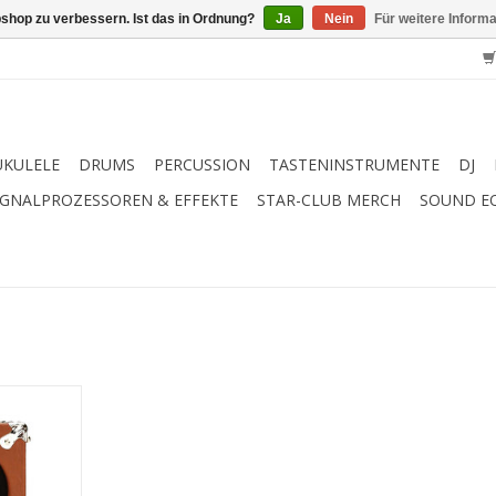
shop zu verbessern. Ist das in Ordnung?
Ja
Nein
Für weitere Inform
UKULELE
DRUMS
PERCUSSION
TASTENINSTRUMENTE
DJ
IGNALPROZESSOREN & EFFEKTE
STAR-CLUB MERCH
SOUND E
rblick:
er mit
ieb
 Schaltung
att