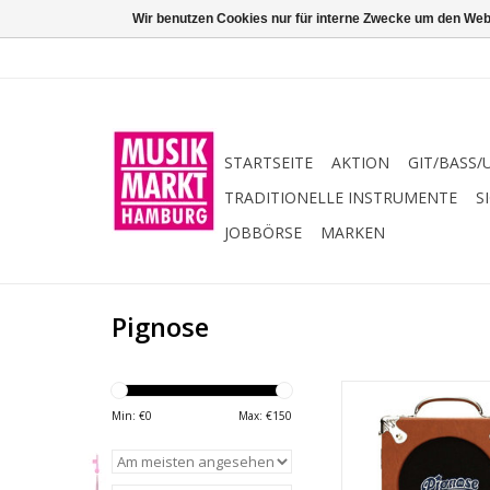
Wir benutzen Cookies nur für interne Zwecke um den Web
STARTSEITE
AKTION
GIT/BASS/
TRADITIONELLE INSTRUMENTE
S
JOBBÖRSE
MARKEN
Pignose
Alle Info´s im Übe
Gitarrenverstärk
Min: €
0
Max: €
150
Batteriebetr
-Analoge Solid State
-Leistung:5 W