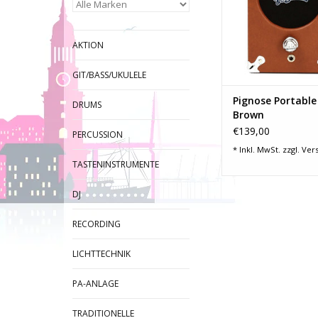
-Kanäle: 1 mit V
-Preamp-Out Ans
-Aufklappbares 
AKTION
-Brauner Tolexbe
schwarze Frontbe
GIT/BASS/UKULELE
-Fester Trageg
ZUM WARENKORB HI
Pignose Portable
DRUMS
Brown
€139,00
PERCUSSION
* Inkl. MwSt. zzgl.
Ver
TASTENINSTRUMENTE
DJ
RECORDING
LICHTTECHNIK
PA-ANLAGE
TRADITIONELLE