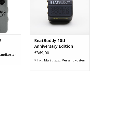
nes
Fußtaster eine genial einfache,
tes, der
freihändige Kontrolle über Beats,
e Begleiter
Fills, Überleitungen, Outros oder
listen. Mit
Tap
NZUFÜGEN
ZUM WARENKORB HINZUFÜGEN
2
BeatBuddy 10th
Anniversary Edition
€369,00
sandkosten
* Inkl. MwSt. zzgl.
Versandkosten