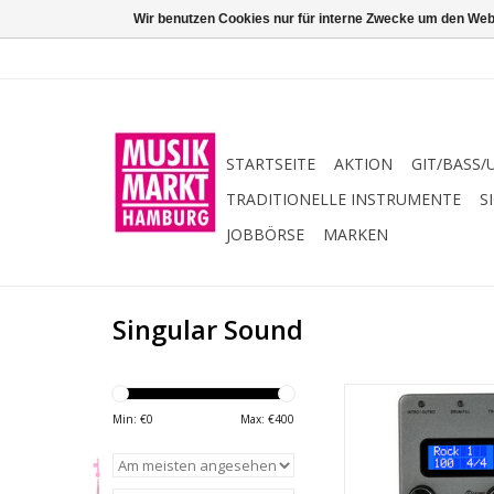
Wir benutzen Cookies nur für interne Zwecke um den Web
STARTSEITE
AKTION
GIT/BASS/
TRADITIONELLE INSTRUMENTE
S
JOBBÖRSE
MARKEN
Singular Sound
BeatBuddy Mini 2 
erschwinglichere kle
Min: €
0
Max: €
400
des BeatBuddy. Wie 
sein Vorgänger, der
Mini, ist das kleine