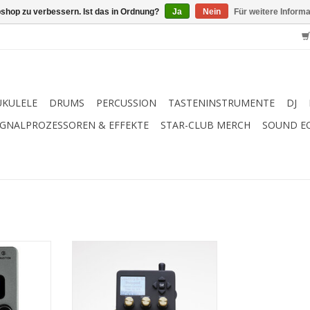
shop zu verbessern. Ist das in Ordnung?
Ja
Nein
Für weitere Inform
UKULELE
DRUMS
PERCUSSION
TASTENINSTRUMENTE
DJ
IGNALPROZESSOREN & EFFEKTE
STAR-CLUB MERCH
SOUND E
ist der
BeatBuddy von Singular Sound ist
ine Bruder
die erste „Hands free“
auch schon
Drummachine der Welt. In einem
 BeatBuddy
kompakten „Effekt-Style“ Pedal
 Powerhouse
Gehäuse bietet er über nur einen