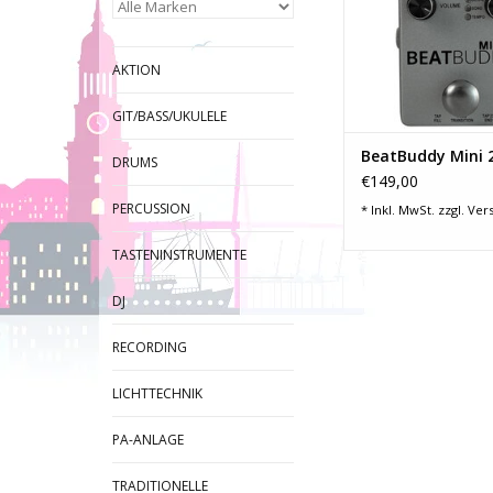
im Format ei
Gitarreneffektgerä
perfekte musikalisch
AKTION
für jeden Instrumenta
ZUM WARENKORB HI
GIT/BASS/UKULELE
BeatBuddy Mini 
DRUMS
€149,00
PERCUSSION
* Inkl. MwSt. zzgl.
Ver
TASTENINSTRUMENTE
DJ
RECORDING
LICHTTECHNIK
PA-ANLAGE
TRADITIONELLE