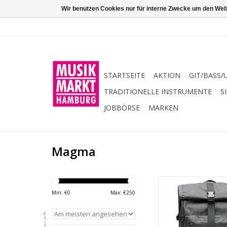
Wir benutzen Cookies nur für interne Zwecke um den Web
STARTSEITE
AKTION
GIT/BASS/
TRADITIONELLE INSTRUMENTE
S
JOBBÖRSE
MARKEN
Magma
DJ-Rucksack, wass
ergonomisch ge
Min: €
0
Max: €
250
Rucksackgurte, s
zugängliches Lapt
Außentasch