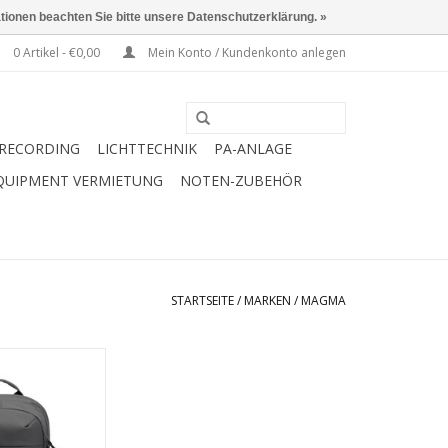
ationen beachten Sie bitte unsere Datenschutzerklärung. »
0 Artikel - €0,00
Mein Konto / Kundenkonto anlegen
RECORDING
LICHTTECHNIK
PA-ANLAGE
QUIPMENT VERMIETUNG
NOTEN-ZUBEHÖR
STARTSEITE
/
MARKEN
/
MAGMA
ksack für DJs,
ntent Creators
RB HINZUFÜGEN