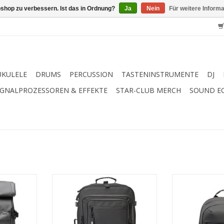
shop zu verbessern. Ist das in Ordnung?
Ja
Nein
Für weitere Inform
UKULELE
DRUMS
PERCUSSION
TASTENINSTRUMENTE
DJ
IGNALPROZESSOREN & EFFEKTE
STAR-CLUB MERCH
SOUND E
erdicht,
Hochwertiger DJ - Equipment
Equipment-Ruc
formte
Multifunktionsrucksack
Producer & Co
eparat
ZUM WARENKORB HINZUFÜGEN
ZUM WARENKO
op-Fach,
en