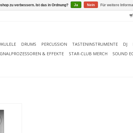
shop zu verbessern. Ist das in Ordnung?
Ja
Nein
Für weitere Inform
UKULELE
DRUMS
PERCUSSION
TASTENINSTRUMENTE
DJ
IGNALPROZESSOREN & EFFEKTE
STAR-CLUB MERCH
SOUND E
ore gehören
vsten
 die je
den.