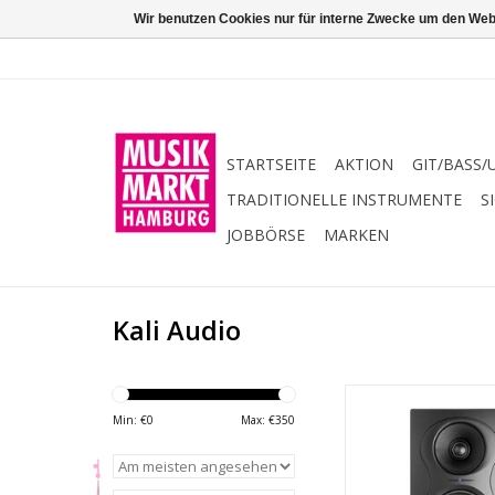
Wir benutzen Cookies nur für interne Zwecke um den Web
STARTSEITE
AKTION
GIT/BASS/
TRADITIONELLE INSTRUMENTE
S
JOBBÖRSE
MARKEN
Kali Audio
Kalis IN-Series-Monit
zu den innovati
Min: €
0
Max: €
350
Studiomonitoren,
entwickelt wur