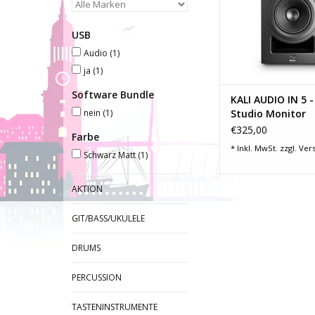
ZUM WARENKORB HI
USB
Audio
(1)
ja
(1)
Software Bundle
KALI AUDIO IN 5 -
nein
(1)
Studio Monitor
€325,00
Farbe
* Inkl. MwSt. zzgl.
Ver
Schwarz Matt
(1)
AKTION
GIT/BASS/UKULELE
DRUMS
PERCUSSION
TASTENINSTRUMENTE