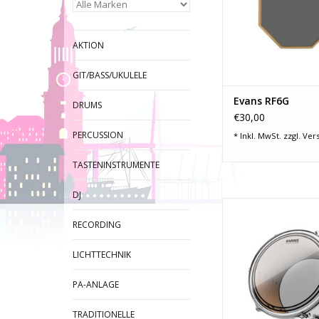
AKTION
GIT/BASS/UKULELE
Evans RF6G
DRUMS
€30,00
PERCUSSION
* Inkl. MwSt. zzgl.
Ver
TASTENINSTRUMENTE
DJ
Fellart: Schlag
Durchmesser: 13" (
RECORDING
Felltyp: 2-lag
Farbe: Transpa
LICHTTECHNIK
Oberfläche: gl
Dämpfung: Dämpfu
PA-ANLAGE
Produkt-Code: T
ZUM WARENKORB HI
TRADITIONELLE