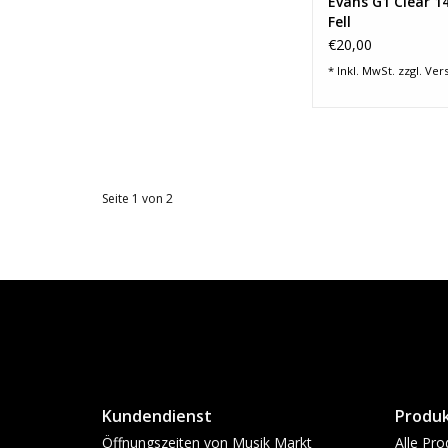
Evans G1 Clear 1
Fell
€20,00
* Inkl. MwSt. zzgl.
Ver
Seite 1 von 2
Kundendienst
Produ
Öffnungszeiten von Musik Markt
Alle Pro