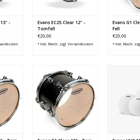
13" -
Evans EC2S Clear 12" -
Evans G1 Cle
Tomfell
Fell
€20,00
€20,00
sandkosten
* Inkl. MwSt. zzgl.
Versandkosten
* Inkl. MwSt. zzg
onanzfell
Fellart: Schlag-/Resonanzfell
Die Evans UV2 
35,56 cm)
Durchmesser: 10" (25,40 cm)
Serie verfügt üb
ig
Felltyp: 1-lagig
patentierte
rent
Farbe: Transparent
Besch
att
Oberfläche: glatt
Jedes Fell der U
TT14G1
Produkt-Code: TT10G1
7mm-Lagen, die
anschließen
NZUFÜGEN
ZUM WARENKORB HINZUFÜGEN
wu
ZUM WARENKO