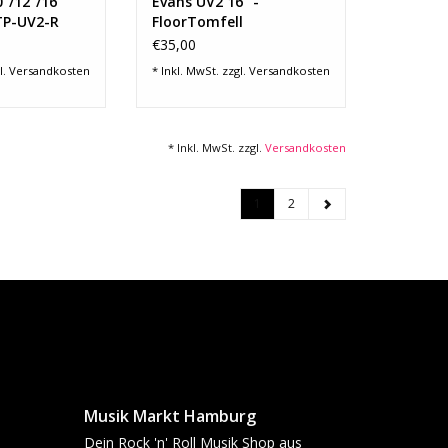
"/12"/16"
Evans UV2 16" -
TP-UV2-R
FloorTomfell
€35,00
l.
Versandkosten
* Inkl. MwSt. zzgl.
Versandkosten
* Inkl. MwSt. zzgl.
Versandkosten
1
2
Musik Markt Hamburg
Dein Rock 'n' Roll Musik Shop aus