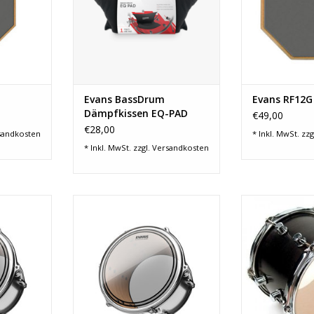
besser kontrollieren wird mittels
Klettband in der Bassdrumm
befestigt
ZUM WARENKORB HINZUFÜGEN
Evans BassDrum
Evans RF12G
Dämpfkissen EQ-PAD
€49,00
€28,00
sandkosten
* Inkl. MwSt. zzg
* Inkl. MwSt. zzgl.
Versandkosten
fell
Fellart: Schlag-/Resonanzfell
Fellart: Schla
33,02 cm)
Durchmesser: 12" (30,48 cm)
Durchmesser: 
ig
Felltyp: 2-lagig
Felltyp
rent
Farbe: Transparent
Farbe: T
att
Oberfläche: glatt
Oberfläc
ngsring
Dämpfung: Dämpfungsring
Produkt-C
T13EC2S
Produkt-Code: TT12EC2S
ZUM WARENKO
NZUFÜGEN
ZUM WARENKORB HINZUFÜGEN