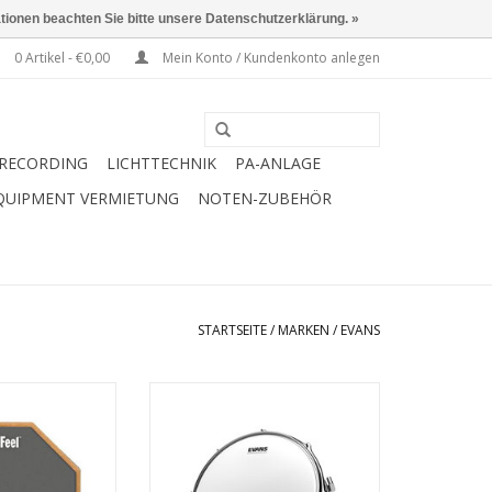
ationen beachten Sie bitte unsere Datenschutzerklärung. »
0 Artikel - €0,00
Mein Konto / Kundenkonto anlegen
RECORDING
LICHTTECHNIK
PA-ANLAGE
QUIPMENT VERMIETUNG
NOTEN-ZUBEHÖR
STARTSEITE
/
MARKEN
/
EVANS
ans RF12G
Größe: 14"
einlagig - 10 mil Folie
RB HINZUFÜGEN
B14UV1
Produktionsland: USA