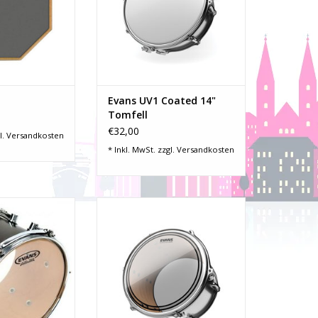
ZUM WARENKORB HINZUFÜGEN
Evans UV1 Coated 14"
Tomfell
€32,00
l.
Versandkosten
* Inkl. MwSt. zzgl.
Versandkosten
g-/Resonanzfell
Fellart: Schlagfell
13" (33,02 cm)
Durchmesser: 10" (25,40 cm)
: 1-lagig
Felltyp: 2-lagig
ransparent
Farbe: Transparent
he: glatt
Oberfläche: glatt
ode: TT13G1
Dämpfung: Dämpfungsring
Produkt-Code: TT10EC2S
RB HINZUFÜGEN
ZUM WARENKORB HINZUFÜGEN