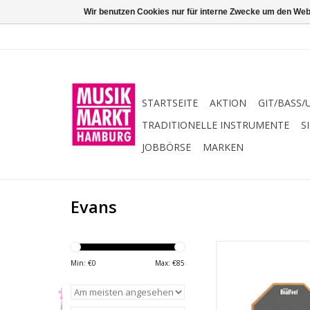
Wir benutzen Cookies nur für interne Zwecke um den Web
STARTSEITE
AKTION
GIT/BASS/
TRADITIONELLE INSTRUMENTE
S
JOBBÖRSE
MARKEN
Evans
Evans Evans R
Min: €
0
Max: €
85
ZUM WARENKORB HI