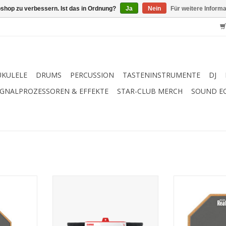
shop zu verbessern. Ist das in Ordnung?
Ja
Nein
Für weitere Inform
UKULELE
DRUMS
PERCUSSION
TASTENINSTRUMENTE
DJ
IGNALPROZESSOREN & EFFEKTE
STAR-CLUB MERCH
SOUND E
F6G
Features: wirksamer, frei
Evans Ev
justierbarer Bassdrum Dämpfer
NZUFÜGEN
ZUM WARENKO
mehr Attack und Sustain bei
minimaler Resonanz lässt
Ansprache und Sustain erheblich