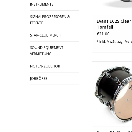
INSTRUMENTE
SIGNALPROZESSOREN &
Evans EC2S Clear 
EFFEKTE
Tomfell
€21,00
STAR-CLUB MERCH
* Inkl. MwSt. zzgl.
Ver
SOUND EQUIPMENT
VERMIETUNG
Fellart: Schlag-/Res
NOTEN-ZUBEHÖR
Durchmesser: 14" (
Felltyp: 1-lag
JOBBÖRSE
Farbe: Transpa
Oberfläche: gl
Produkt-Code: 
ZUM WARENKORB HI