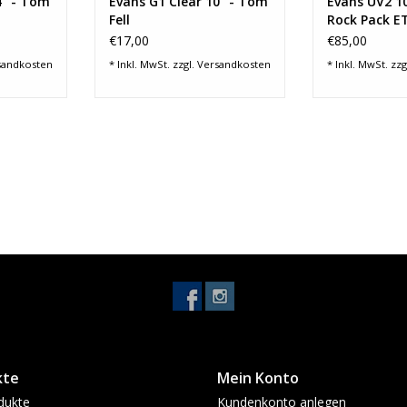
4" - Tom
Evans G1 Clear 10" - Tom
Evans UV2 10
Fell
Rock Pack E
€17,00
€85,00
sandkosten
* Inkl. MwSt. zzgl.
Versandkosten
* Inkl. MwSt. zzg
kte
Mein Konto
dukte
Kundenkonto anlegen