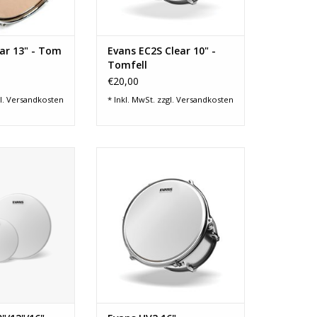
ar 13" - Tom
Evans EC2S Clear 10" -
Tomfell
€20,00
l.
Versandkosten
* Inkl. MwSt. zzgl.
Versandkosten
Coated Drum Fell
Die Evans UV2 Coated Drum Fell
er eine von Evans
Serie verfügt über eine von Evans
 UV-gehärtete
patentierte UV-gehärtete
ichtung
Beschichtung
V2 Serie enthält 2
Jedes Fell der UV2 Serie enthält 2
 beschichtet und
7mm-Lagen, die beschichtet und
d ausgehärtet
anschließend ausgehärtet
rden
wurden
RB HINZUFÜGEN
ZUM WARENKORB HINZUFÜGEN