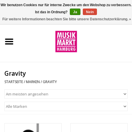
Wir benutzen Cookies nur für interne Zwecke um den Webshop zu verbessern.
Ist das in Ordnung?
Ja
Nein
0 Artikel - €0,00
Für weitere Informationen beachten Sie bitte unsere Datenschutzerklärung. »
Startseite
Aktion
Git/Bass/Ukulele
Gravity
Drums
STARTSEITE
/
MARKEN
/
GRAVITY
Percussion
Tasteninstrumente
DJ