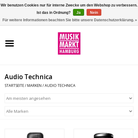
Wir benutzen Cookies nur für interne Zwecke um den Webshop zu verbessern.
Ist das in Ordnung?
Ja
Nein
0 Artikel - €0,00
Für weitere Informationen beachten Sie bitte unsere Datenschutzerklärung. »
Startseite
Aktion
Git/Bass/Ukulele
Audio Technica
Drums
STARTSEITE
/
MARKEN
/
AUDIO TECHNICA
Percussion
Tasteninstrumente
DJ