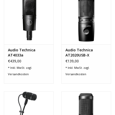
Recording
Lichttechnik
PA-Anlage
Audio Technica
Audio Technica
Traditionelle Instrumente
AT4033a
AT2020USB-X
€439,00
€139,00
Signalprozessoren & Effekte
* Inkl. MwSt. zzgl.
* Inkl. MwSt. zzgl.
Versandkosten
Versandkosten
Star-Club Merch
Sound Equipment
Vermietung