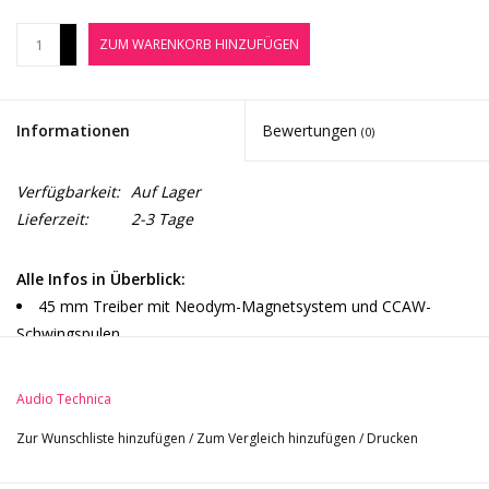
Noten-Zubehör
+
ZUM WARENKORB HINZUFÜGEN
-
Jobbörse
Informationen
Bewertungen
(0)
Marken
Verfügbarkeit:
Auf Lager
Lieferzeit:
2-3 Tage
Alle Infos in Überblick:
45 mm Treiber mit Neodym-Magnetsystem und CCAW-
Schwingspulen
geschlossen
ohrumschließend
Audio Technica
dynamisch
Zur Wunschliste hinzufügen
/
Zum Vergleich hinzufügen
/
Drucken
um 90 Grad schwenkbare Ohrmuscheln
Ohrpolster aus Kunstleder