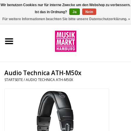
Wir benutzen Cookies nur für interne Zwecke um den Webshop zu verbessern.
Ist das in Ordnung?
Ja
Nein
0 Artikel - €0,00
Für weitere Informationen beachten Sie bitte unsere Datenschutzerklärung. »
Startseite
Aktion
Git/Bass/Ukulele
Audio Technica ATH-M50x
Drums
STARTSEITE
/
AUDIO TECHNICA ATH-M50X
Percussion
Tasteninstrumente
DJ