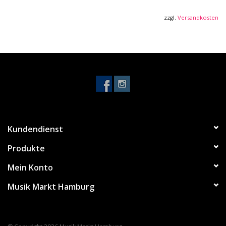
Übertragungsbereich: 15 - 28000 Hz
max. Eingangsleistung: 1600 mW bei 1 kHz
zzgl.
Versandkosten
Impedanz: 38 Ohm
Schalldruckpegel: 99 dB
abnehmbare Kabel
Gewicht mit Kabel: 341 g
Gewicht ohne Kabel: 287 g
Farbe: Schwarz
Kundendienst
Produkte
Mein Konto
Musik Markt Hamburg