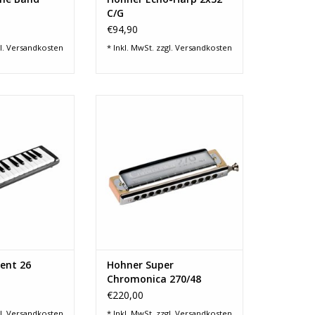
C/G
€94,90
l.
Versandkosten
* Inkl. MwSt. zzgl.
Versandkosten
nt 26 Melodica
Hohner Super Chromonica
270/48 Deluxe C
RB HINZUFÜGEN
ZUM WARENKORB HINZUFÜGEN
ent 26
Hohner Super
Chromonica 270/48
Deluxe C
€220,00
l.
Versandkosten
* Inkl. MwSt. zzgl.
Versandkosten