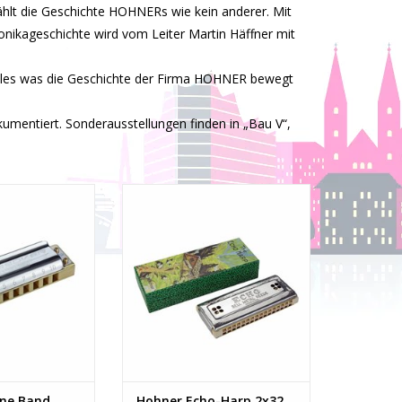
hlt die Geschichte HOHNERs wie kein anderer. Mit
nikageschichte wird vom Leiter Martin Häffner mit
lles was die Geschichte der Firma HOHNER bewegt
entiert. Sonderausstellungen finden in „Bau V“,
 Band Crossover
Hohner Echo-Harp 2x32 C/G
RB HINZUFÜGEN
ZUM WARENKORB HINZUFÜGEN
ne Band
Hohner Echo-Harp 2x32