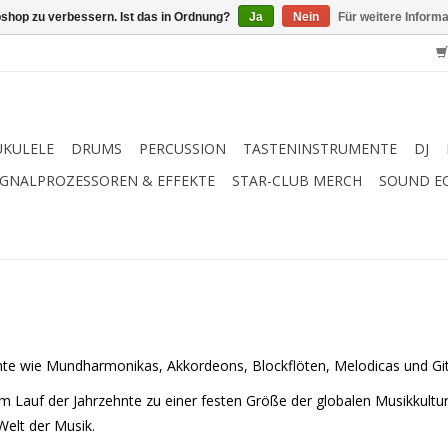
shop zu verbessern. Ist das in Ordnung?
Ja
Nein
Für weitere Inform
UKULELE
DRUMS
PERCUSSION
TASTENINSTRUMENTE
DJ
IGNALPROZESSOREN & EFFEKTE
STAR-CLUB MERCH
SOUND E
nte wie Mundharmonikas, Akkordeons, Blockflöten, Melodicas und Gi
 im Lauf der Jahrzehnte zu einer festen Größe der globalen Musikkul
Welt der Musik.