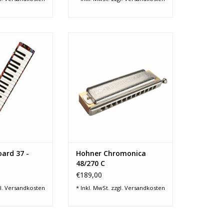
irBoard 37
Hohner Chromonica 48/270 C
RB HINZUFÜGEN
ZUM WARENKORB HINZUFÜGEN
ard 37 -
Hohner Chromonica
48/270 C
€189,00
l.
Versandkosten
* Inkl. MwSt. zzgl.
Versandkosten