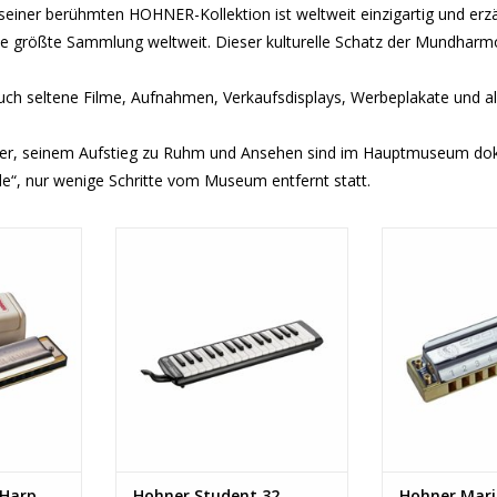
ner berühmten HOHNER-Kollektion ist weltweit einzigartig und erzä
e größte Sammlung weltweit. Dieser kulturelle Schatz der Mundharmo
ch seltene Filme, Aufnahmen, Verkaufsdisplays, Werbeplakate und a
r, seinem Aufstieg zu Ruhm und Ansehen sind im Hauptmuseum dokum
“, nur wenige Schritte vom Museum entfernt statt.
r Harp
Hohner Student 32 Melodica
Hohner Marine
NZUFÜGEN
ZUM WARENKORB HINZUFÜGEN
ZUM WARENKO
 Harp
Hohner Student 32
Hohner Mari