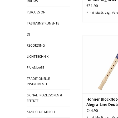
DRUMS
€31,90
PERCUSSION
* Inkl. MwSt. zzgl.
Ver
TASTENINSTRUMENTE
DJ
Serie: Alegra 
Stimmung: So
RECORDING
Farbe: Bla
Griffweise: de
LICHTTECHNIK
Aufbau: zweite
Kopf: Antibakterieller
PA-ANLAGE
Korpus: Birn
Softcase inklu
TRADITIONELLE
ZUM WARENKORB HI
INSTRUMENTE
SIGNALPROZESSOREN &
Hohner Blockflöt
EFFEKTE
Alegra-Line Deut
Mundstück in bl
€44,90
STAR-CLUB MERCH
* Inkl. MwSt. zzgl.
Ver