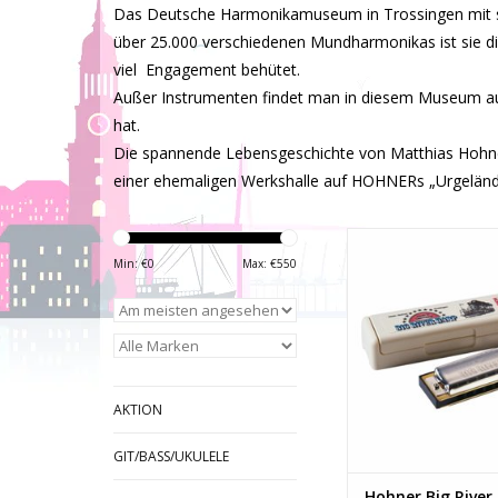
Das Deutsche Harmonikamuseum in Trossingen mit sei
über 25.000 verschiedenen Mundharmonikas ist sie di
viel Engagement behütet.
Außer Instrumenten findet man in diesem Museum au
hat.
Die spannende Lebensgeschichte von Matthias Hohne
einer ehemaligen Werkshalle auf HOHNERs „Urgelände
Hohner Big Rive
Min: €
0
Max: €
550
ZUM WARENKORB HI
AKTION
GIT/BASS/UKULELE
Hohner Big River