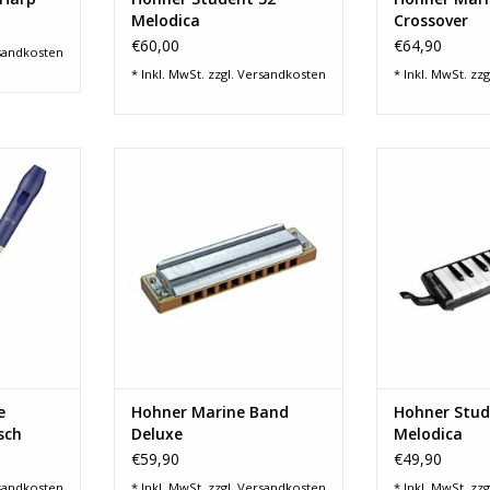
Melodica
Crossover
€60,00
€64,90
sandkosten
* Inkl. MwSt. zzgl.
Versandkosten
* Inkl. MwSt. zzg
Line
Hohner Marine Band Deluxe
Hohner Stude
pran
ZUM WARENKORB HINZUFÜGEN
ZUM WARENKO
u
utsch
ilig
 Kunststoff
baum
sive
NZUFÜGEN
e
Hohner Marine Band
Hohner Stud
sch
Deluxe
Melodica
au
€59,90
€49,90
sandkosten
* Inkl. MwSt. zzgl.
Versandkosten
* Inkl. MwSt. zzg