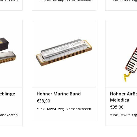
inge 48 C
Hohner Marine Band
Hohner A
NZUFÜGEN
ZUM WARENKORB HINZUFÜGEN
ZUM WARENKO
eblinge
Hohner Marine Band
Hohner AirBo
Melodica
€38,90
€95,00
* Inkl. MwSt. zzgl.
Versandkosten
sandkosten
* Inkl. MwSt. zzg