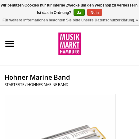
Wir benutzen Cookies nur für interne Zwecke um den Webshop zu verbessern.
Ist das in Ordnung?
Ja
Nein
0 Artikel - €0,00
Für weitere Informationen beachten Sie bitte unsere Datenschutzerklärung. »
Startseite
Aktion
Git/Bass/Ukulele
Hohner Marine Band
Drums
STARTSEITE
/
HOHNER MARINE BAND
Percussion
Tasteninstrumente
DJ