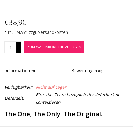
Noten-Zubehör
Jobbörse
€38,90
* Inkl. MwSt. zzgl.
Versandkosten
Marken
+
ZUM WARENKORB HINZUFÜGEN
-
Informationen
Bewertungen
(0)
Verfügbarkeit:
Nicht auf Lager
Bitte das Team bezüglich der lieferbarkeit
Lieferzeit:
kontaktieren
The One, The Only, The Original.