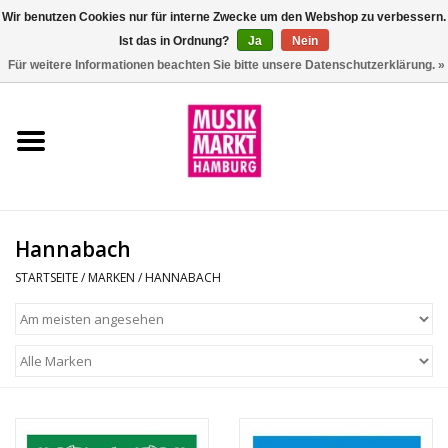
Wir benutzen Cookies nur für interne Zwecke um den Webshop zu verbessern.
Ist das in Ordnung?
Ja
Nein
0 Artikel - €0,00
Für weitere Informationen beachten Sie bitte unsere Datenschutzerklärung. »
Startseite
Aktion
Git/Bass/Ukulele
Hannabach
Drums
STARTSEITE
/
MARKEN
/
HANNABACH
Percussion
Tasteninstrumente
DJ