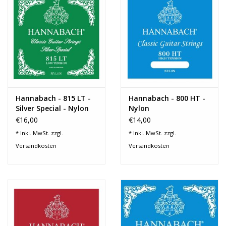
Recording
Lichttechnik
PA-Anlage
Hannabach - 815 LT -
Hannabach - 800 HT -
Traditionelle Instrumente
Silver Special - Nylon
Nylon
€16,00
€14,00
Signalprozessoren & Effekte
* Inkl. MwSt. zzgl.
* Inkl. MwSt. zzgl.
Versandkosten
Versandkosten
Star-Club Merch
Sound Equipment
Vermietung