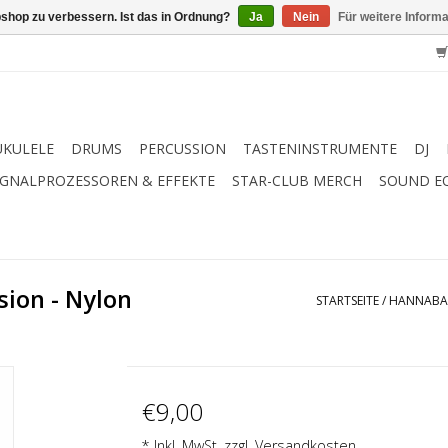
shop zu verbessern. Ist das in Ordnung?
Ja
Nein
Für weitere Inform
UKULELE
DRUMS
PERCUSSION
TASTENINSTRUMENTE
DJ
IGNALPROZESSOREN & EFFEKTE
STAR-CLUB MERCH
SOUND E
ion - Nylon
STARTSEITE
/
HANNABAC
€9,00
* Inkl. MwSt. zzgl.
Versandkosten