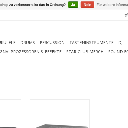
shop zu verbessern. Ist das in Ordnung?
Ja
Nein
Für weitere Inform
UKULELE
DRUMS
PERCUSSION
TASTENINSTRUMENTE
DJ
IGNALPROZESSOREN & EFFEKTE
STAR-CLUB MERCH
SOUND E
DA Wandler
4-Kanal USB Audio-Interface
ärker mit
omspeisung
24 Bit / 192 kHz AD/DA Wandler
tbar
2 Mikrofonvorverstärker mit
Klinke 6,3
jeweils +48 V Phantomspeisung