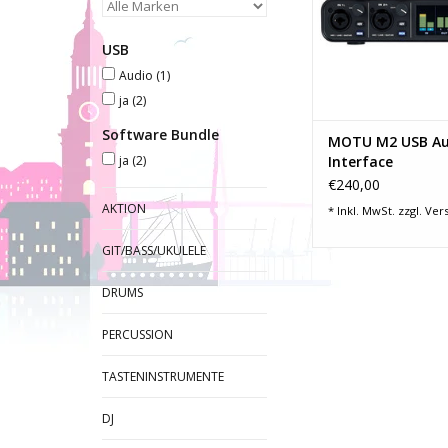
mm Combo (auf
Instrumentenei
USB
umschaltbar
2 Line-Ausgänge: 6,3
Audio
(1)
symmetrisc
ja
(2)
2 unsymmetri
Software Bundle
ZUM WARENKORB HI
MOTU M2 USB Au
ja
(2)
Interface
€240,00
AKTION
* Inkl. MwSt. zzgl.
Ver
GIT/BASS/UKULELE
DRUMS
PERCUSSION
TASTENINSTRUMENTE
DJ