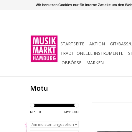
Wir benutzen Cookies nur für interne Zwecke um den Web
STARTSEITE
AKTION
GIT/BASS/
TRADITIONELLE INSTRUMENTE
S
JOBBÖRSE
MARKEN
Motu
24 Bit / 192 kHz AD/
2 Mikrofonvorverst
Min: €
0
Max: €
300
jeweils +48 V Phant
einzeln schal
2 Line-Eingänge: XLR/