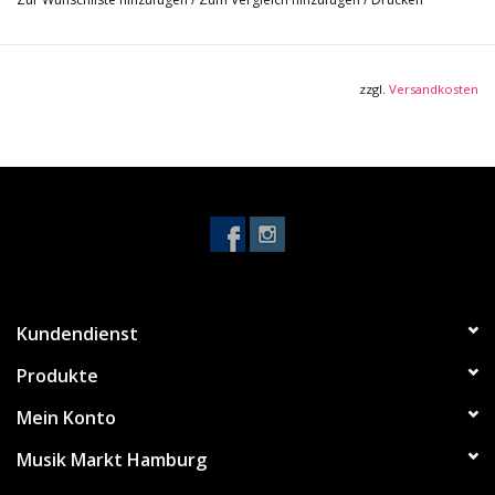
- Gewicht: 2,5 kg
- 6,5mm dick mit 1,5mm dicker FLEXGRIP Anti-Rutsch
Gummiunterseite
zzgl.
Versandkosten
- Eingerollt ca. 90 x 11 x 11cm
- widerstandsfähige Velouroberseite; leicht zu reinigen
- liegt flach, bleibt flach und rollt sich niemals ungewollt auf,
auch nicht an den Ecken
- fest, solide, robust
- reduziert Vibrationen!
- sorgt für gute Bühnenatmosphäre dank ansprechender Optik
- hergestellt in Belgien
Kundendienst
Produkte
Mein Konto
Musik Markt Hamburg