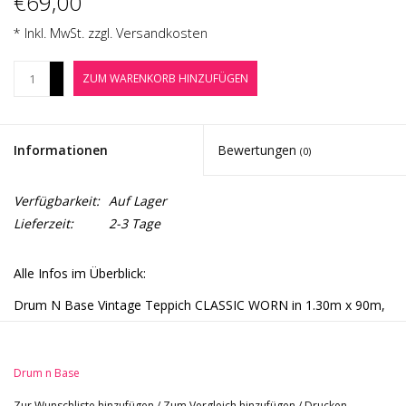
€69,00
Noten-Zubehör
* Inkl. MwSt. zzgl.
Versandkosten
Jobbörse
+
ZUM WARENKORB HINZUFÜGEN
-
Marken
Informationen
Bewertungen
(0)
Verfügbarkeit:
Auf Lager
Lieferzeit:
2-3 Tage
Alle Infos im Überblick:
Drum N Base Vintage Teppich CLASSIC WORN in 1.30m x 90m,
5,5mm dick mit 1,5mm dicker FLEXGRIP Anti-Rutsch
Gummiunterseite.
Für kleine kompakte Drumsets, E-Drums, Cajon; Gitarre, Bass
Drum n Base
- Größe: 1,30 x 0,90 m
Zur Wunschliste hinzufügen
/
Zum Vergleich hinzufügen
/
Drucken