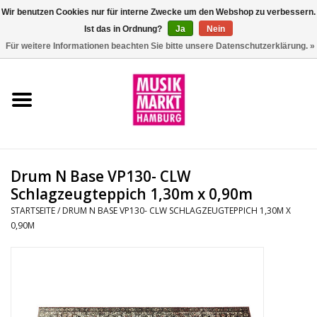
Wir benutzen Cookies nur für interne Zwecke um den Webshop zu verbessern.
Ist das in Ordnung?
Ja
Nein
0 Artikel - €0,00
Für weitere Informationen beachten Sie bitte unsere Datenschutzerklärung. »
Startseite
Aktion
Git/Bass/Ukulele
Drum N Base VP130- CLW
Drums
Schlagzeugteppich 1,30m x 0,90m
STARTSEITE
/
DRUM N BASE VP130- CLW SCHLAGZEUGTEPPICH 1,30M X
0,90M
Percussion
Tasteninstrumente
DJ