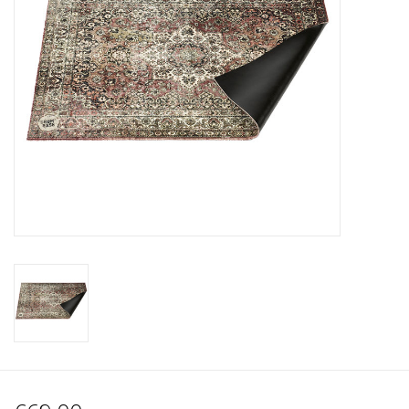
Recording
Lichttechnik
PA-Anlage
Traditionelle Instrumente
Signalprozessoren & Effekte
Star-Club Merch
Sound Equipment
Vermietung