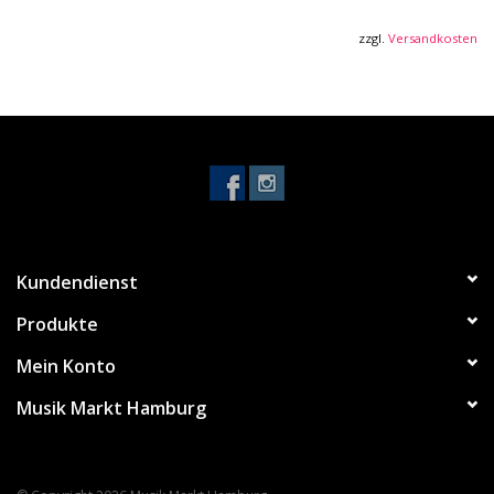
- Mensur: 650 mm (25,6")
- Sattelbreite: 52 mm (2,05")
zzgl.
Versandkosten
- Knochensattel
- Finish: offenporig
- Farbe: Natur
-inkl. Gigbag
Kundendienst
Produkte
Mein Konto
Musik Markt Hamburg