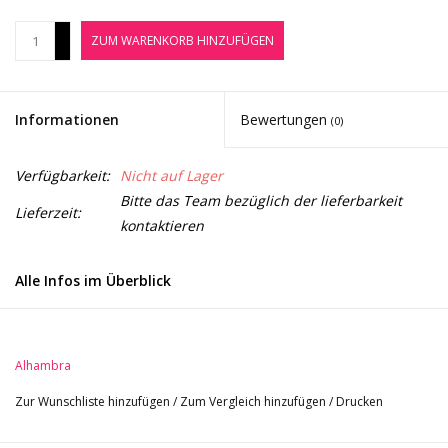
Noten-Zubehör
+
ZUM WARENKORB HINZUFÜGEN
-
Jobbörse
Informationen
Bewertungen
(0)
Marken
Verfügbarkeit:
Nicht auf Lager
Bitte das Team bezüglich der lieferbarkeit
Lieferzeit:
kontaktieren
Alle Infos im Überblick
Konzertgitarre
- Decke: massiv AA Zeder
Alhambra
- Boden und Zargen: Palisander
- Hals: Sapelli
Zur Wunschliste hinzufügen
/
Zum Vergleich hinzufügen
/
Drucken
- Griffbrett und Steg: Ebenholz