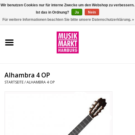
Wir benutzen Cookies nur für interne Zwecke um den Webshop zu verbessern.
Ist das in Ordnung?
Ja
Nein
0 Artikel - €0,00
Für weitere Informationen beachten Sie bitte unsere Datenschutzerklärung. »
Startseite
Aktion
Git/Bass/Ukulele
Alhambra 4 OP
Drums
STARTSEITE
/
ALHAMBRA 4 OP
Percussion
Tasteninstrumente
DJ