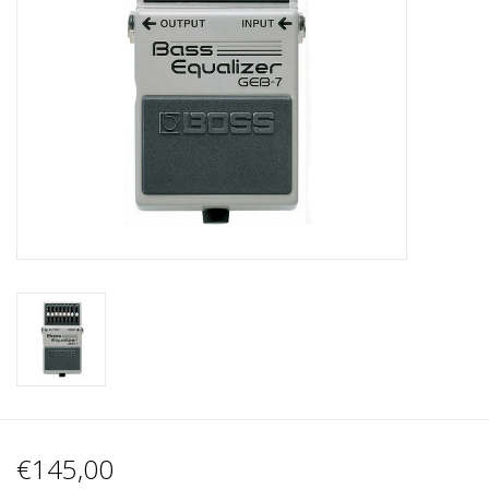
Recording
Lichttechnik
PA-Anlage
Traditionelle Instrumente
Signalprozessoren & Effekte
Star-Club Merch
Sound Equipment
Vermietung
€145,00