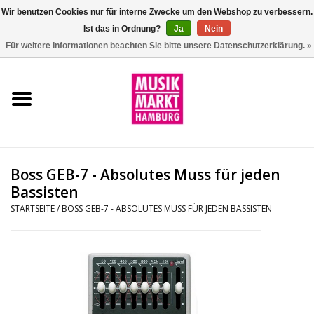
Wir benutzen Cookies nur für interne Zwecke um den Webshop zu verbessern.
Ist das in Ordnung?
Ja
Nein
0 Artikel - €0,00
Für weitere Informationen beachten Sie bitte unsere Datenschutzerklärung. »
Startseite
Aktion
Git/Bass/Ukulele
Boss GEB-7 - Absolutes Muss für jeden
Drums
Bassisten
STARTSEITE
/
BOSS GEB-7 - ABSOLUTES MUSS FÜR JEDEN BASSISTEN
Percussion
Tasteninstrumente
DJ