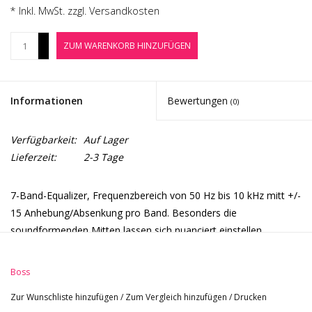
Noten-Zubehör
* Inkl. MwSt. zzgl.
Versandkosten
+
ZUM WARENKORB HINZUFÜGEN
Jobbörse
-
Marken
Informationen
Bewertungen
(0)
Verfügbarkeit:
Auf Lager
Lieferzeit:
2-3 Tage
7-Band-Equalizer, Frequenzbereich von 50 Hz bis 10 kHz mitt +/-
15 Anhebung/Absenkung pro Band. Besonders die
soundformenden Mitten lassen sich nuanciert einstellen.
Regler: Equalizer Control Knobs (50, 120, 400, 500, 45 k, 10
Boss
kHz), LEVEL
Zur Wunschliste hinzufügen
/
Zum Vergleich hinzufügen
/
Drucken
Stromverbrauch: 16 mA (DC9V)