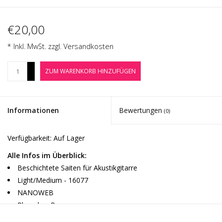
Noten-Zubehör
€20,00
Jobbörse
* Inkl. MwSt. zzgl.
Versandkosten
Marken
+
ZUM WARENKORB HINZUFÜGEN
-
Informationen
Bewertungen
(0)
Verfügbarkeit:
Auf Lager
Alle Infos im Überblick:
Beschichtete Saiten für Akustikgitarre
Light/Medium - 16077
NANOWEB
Phosphor Bronze
Stärke: 12-56