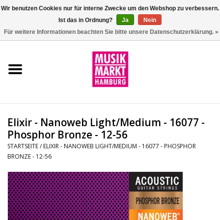
Wir benutzen Cookies nur für interne Zwecke um den Webshop zu verbessern.
Ist das in Ordnung?
Ja
Nein
0 Artikel - €0,00
Für weitere Informationen beachten Sie bitte unsere Datenschutzerklärung. »
Startseite
Aktion
Git/Bass/Ukulele
Elixir - Nanoweb Light/Medium - 16077 -
Drums
Phosphor Bronze - 12-56
STARTSEITE
/
ELIXIR - NANOWEB LIGHT/MEDIUM - 16077 - PHOSPHOR
BRONZE - 12-56
Percussion
Tasteninstrumente
DJ