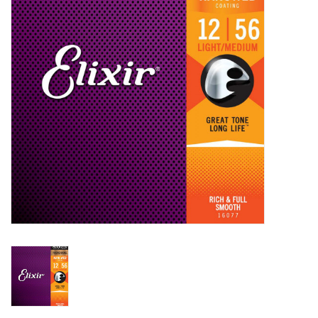
Recording
Lichttechnik
PA-Anlage
Traditionelle Instrumente
Signalprozessoren & Effekte
Star-Club Merch
Sound Equipment
Vermietung