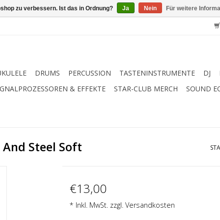
shop zu verbessern. Ist das in Ordnung?
Ja
Nein
Für weitere Inform
UKULELE
DRUMS
PERCUSSION
TASTENINSTRUMENTE
DJ
IGNALPROZESSOREN & EFFEKTE
STAR-CLUB MERCH
SOUND E
 And Steel Soft
STA
€13,00
* Inkl. MwSt. zzgl.
Versandkosten