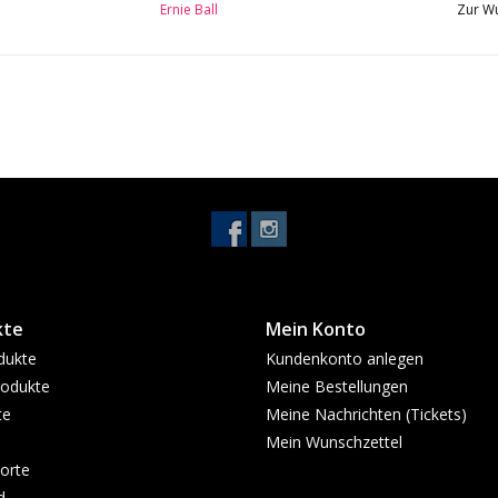
Ernie Ball
Zur Wu
kte
Mein Konto
dukte
Kundenkonto anlegen
odukte
Meine Bestellungen
te
Meine Nachrichten (Tickets)
Mein Wunschzettel
orte
d