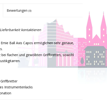
Bewertungen
(0)
Lieferbarkeit kontaktieren
rnie Ball Axis Capos ermöglichen sehr genaue,
s.
 bei flachen und gewölbten Griffbretten, sowohl
ustikgitarren.
Griffbretter
es Instrumentenlacks
onation
tikgitarren