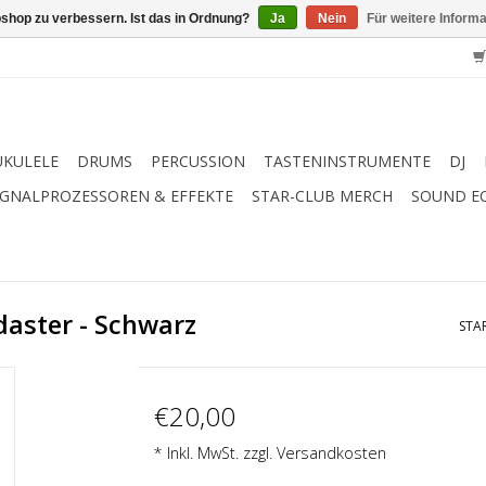
shop zu verbessern. Ist das in Ordnung?
Ja
Nein
Für weitere Inform
UKULELE
DRUMS
PERCUSSION
TASTENINSTRUMENTE
DJ
IGNALPROZESSOREN & EFFEKTE
STAR-CLUB MERCH
SOUND E
daster - Schwarz
STA
€20,00
* Inkl. MwSt. zzgl.
Versandkosten