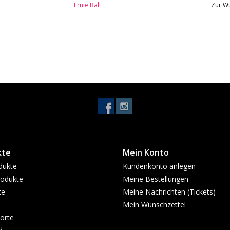
Ernie Ball
Zur Wu
Farbe: Schwarz
kte
Mein Konto
dukte
Kundenkonto anlegen
odukte
Meine Bestellungen
te
Meine Nachrichten (Tickets)
Mein Wunschzettel
orte