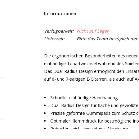
Informationen
Verfügbarkeit:
Nicht auf Lager
Lieferzeit:
Bitte das Team bezüglich der 
Die ergonomischen Besonderheiten des neuen E
einhändige Tonartwechsel während des Spielen
Das Dual-Radius Design ermöglicht den Einsatz
auf 6- und 7-saitigen E-Gitarren, als auch auf Ak
Schnelle, einhändige Handhabung
Dual-Radius Design für flache und gewölbte 
Präzise geformte Gummipads zum Schutz d
Optimaler Klemmdruck für bestmögliche Int
Robustes, leichtgewichtiges Aluminium
Ideal für 6- und 7-saitige E-Gitarren und Akus