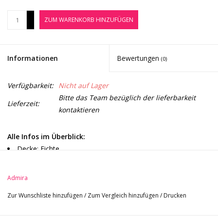
Noten-Zubehör
+
ZUM WARENKORB HINZUFÜGEN
-
Jobbörse
Informationen
Bewertungen
(0)
Marken
Verfügbarkeit:
Nicht auf Lager
Bitte das Team bezüglich der lieferbarkeit
Lieferzeit:
kontaktieren
Alle Infos im Überblick:
Decke: Fichte
Boden und Zargen: Sapelli
Sattel: 47mm
Admira
Mensur: 432mm
Zur Wunschliste hinzufügen
/
Zum Vergleich hinzufügen
/
Drucken
Länge: 700mm
Stimmung: A (Saite 1), E, C, G, D, A (Saite 6)