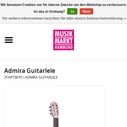
Wir benutzen Cookies nur für interne Zwecke um den Webshop zu verbessern.
Ist das in Ordnung?
Ja
Nein
0 Artikel - €0,00
Für weitere Informationen beachten Sie bitte unsere Datenschutzerklärung. »
Startseite
Aktion
Git/Bass/Ukulele
Admira Guitarlele
Drums
STARTSEITE
/
ADMIRA GUITARLELE
Percussion
Tasteninstrumente
DJ