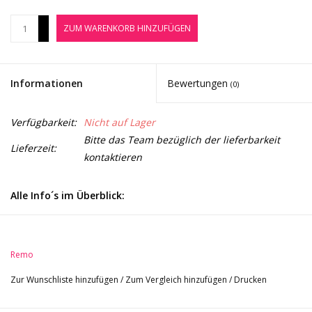
Noten-Zubehör
+
ZUM WARENKORB HINZUFÜGEN
-
Jobbörse
Informationen
Bewertungen
(0)
Marken
Verfügbarkeit:
Nicht auf Lager
Bitte das Team bezüglich der lieferbarkeit
Lieferzeit:
kontaktieren
Alle Info´s im Überblick:
Größe: 12"
Suede Ambassador Serie
schwarze, leicht angeraute Oberfläche
Remo
Stärke: 10 mil (0,25 mm)
Zur Wunschliste hinzufügen
/
Zum Vergleich hinzufügen
/
Drucken
einschichtig
verbindet den warmen Ton eines coated und den offenen Ton