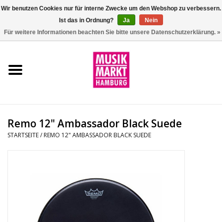
Wir benutzen Cookies nur für interne Zwecke um den Webshop zu verbessern.
Ist das in Ordnung?
Ja
Nein
0 Artikel - €0,00
Für weitere Informationen beachten Sie bitte unsere Datenschutzerklärung. »
Startseite
Aktion
Git/Bass/Ukulele
Remo 12" Ambassador Black Suede
Drums
STARTSEITE
/
REMO 12" AMBASSADOR BLACK SUEDE
Percussion
Tasteninstrumente
DJ