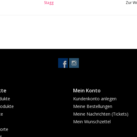
Stagg
Zur Wu
kte
Mein Konto
dukte
Kundenkonto anlegen
odukte
Meine Bestellungen
te
Meine Nachrichten (Tickets)
Mein Wunschzettel
orte
d