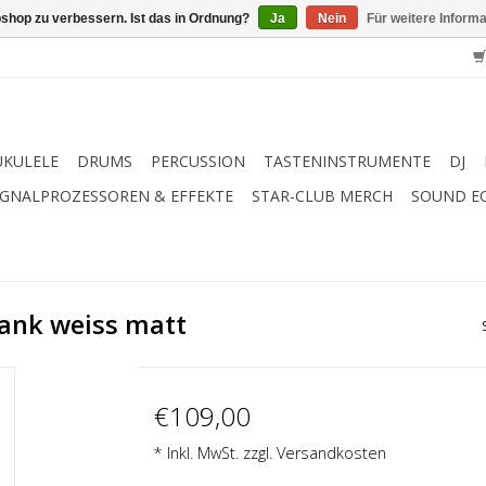
shop zu verbessern. Ist das in Ordnung?
Ja
Nein
Für weitere Inform
UKULELE
DRUMS
PERCUSSION
TASTENINSTRUMENTE
DJ
IGNALPROZESSOREN & EFFEKTE
STAR-CLUB MERCH
SOUND E
ank weiss matt
€109,00
* Inkl. MwSt. zzgl.
Versandkosten