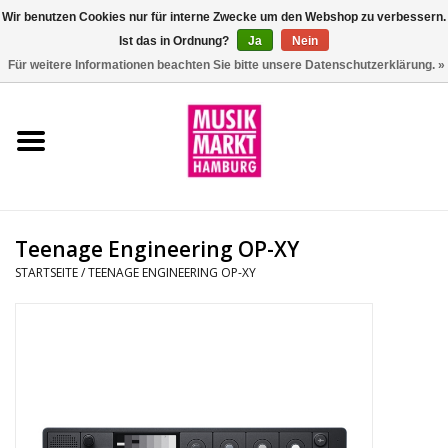
Wir benutzen Cookies nur für interne Zwecke um den Webshop zu verbessern.
Ist das in Ordnung?
Ja
Nein
0 Artikel - €0,00
Für weitere Informationen beachten Sie bitte unsere Datenschutzerklärung. »
Startseite
Aktion
Git/Bass/Ukulele
Teenage Engineering OP-XY
Drums
STARTSEITE
/
TEENAGE ENGINEERING OP-XY
Percussion
Tasteninstrumente
DJ