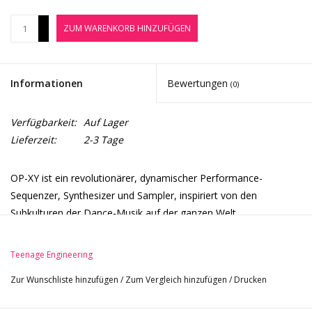
Noten-Zubehör
+
ZUM WARENKORB HINZUFÜGEN
-
Jobbörse
Informationen
Bewertungen
(0)
Marken
Verfügbarkeit:
Auf Lager
Lieferzeit:
2-3 Tage
OP-XY ist ein revolutionärer, dynamischer Performance-
Sequenzer, Synthesizer und Sampler, inspiriert von den
Subkulturen der Dance-Musik auf der ganzen Welt.
Der Kern des Workflows ist das step sequencing, eine
dynamische Spannung zwischen Präzision und kreativem
Teenage Engineering
Schwung. Man stapelt Kompositionen wie Bauklötze, und
Zur Wunschliste hinzufügen
/
Zum Vergleich hinzufügen
/
Drucken
verdreht dann alles, indem die Komplexität mit Punch-in Effekten
hinzugefügt wird. Das neue brain™ Akkordprogressions-Tool