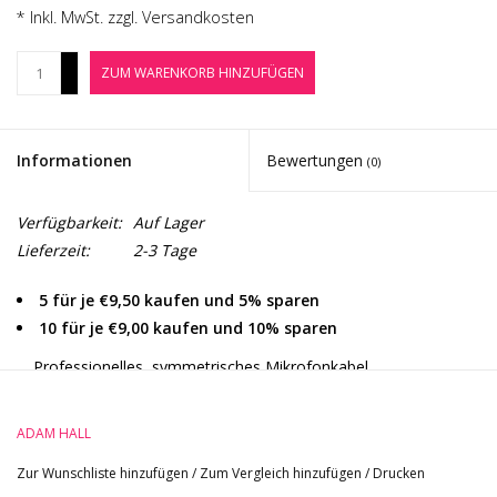
Noten-Zubehör
* Inkl. MwSt. zzgl.
Versandkosten
+
ZUM WARENKORB HINZUFÜGEN
Jobbörse
-
Marken
Informationen
Bewertungen
(0)
Verfügbarkeit:
Auf Lager
Lieferzeit:
2-3 Tage
5 für je €9,50 kaufen und 5% sparen
10 für je €9,00 kaufen und 10% sparen
Professionelles, symmetrisches Mikrofonkabel.
Hochflexibles Kabelmaterial und REAN © XLR Stecker
machen dieses Kabel zur perfekten Wahl für die Bühne. Das
ADAM HALL
Dichte Geflecht der Abschirmung sorgt für optimale
Zur Wunschliste hinzufügen
/
Zum Vergleich hinzufügen
/
Drucken
Audioübertragung, trotzdem bleibt das Kabel hochflexibel