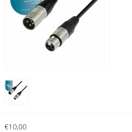
Recording
Lichttechnik
PA-Anlage
Traditionelle Instrumente
Signalprozessoren & Effekte
Star-Club Merch
Sound Equipment
Vermietung
€10,00