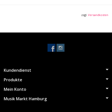
und robust.
Typ: Mikrofonkabel
Farbe: schwarz
zzgl.
Versandkosten
Gesamtdurchmesser: 5.8 mm +/- 0.2mm
Leiterquerschnitt: 0,22 mm²
AWG (American Wire Gauge): 24
Leitermaterial: Blankes Kupfer, OFC
Leiteraufbau: 28 x 0,10 mm
Material Abschirmung: Kupferdraht
Ausführung Abschirmung: Wendelschirm
Leiterwiderstand: 80 Ohm / km
Kundendienst
Kapazität:
Mantelmaterial: PVC, matt
Produkte
Mein Konto
Musik Markt Hamburg