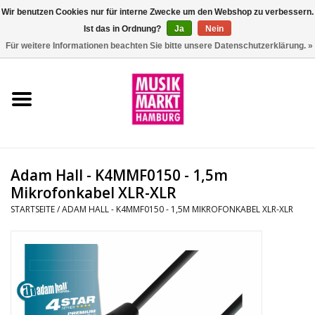
Wir benutzen Cookies nur für interne Zwecke um den Webshop zu verbessern.
Ist das in Ordnung?
Ja
Nein
0 Artikel - €0,00
Für weitere Informationen beachten Sie bitte unsere Datenschutzerklärung. »
Startseite
Aktion
Git/Bass/Ukulele
Adam Hall - K4MMF0150 - 1,5m
Drums
Mikrofonkabel XLR-XLR
STARTSEITE
/
ADAM HALL - K4MMF0150 - 1,5M MIKROFONKABEL XLR-XLR
Percussion
Tasteninstrumente
DJ