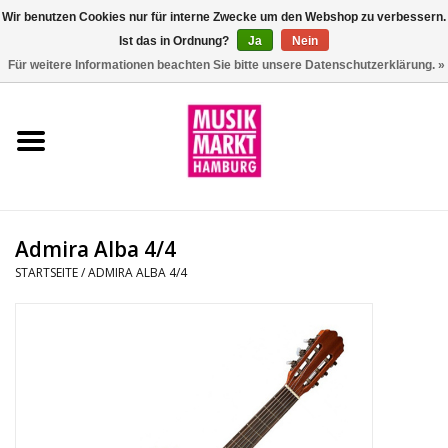
Wir benutzen Cookies nur für interne Zwecke um den Webshop zu verbessern.
Ist das in Ordnung?
Ja
Nein
0 Artikel - €0,00
Für weitere Informationen beachten Sie bitte unsere Datenschutzerklärung. »
Startseite
Aktion
Git/Bass/Ukulele
Admira Alba 4/4
Drums
STARTSEITE
/
ADMIRA ALBA 4/4
Percussion
Tasteninstrumente
DJ