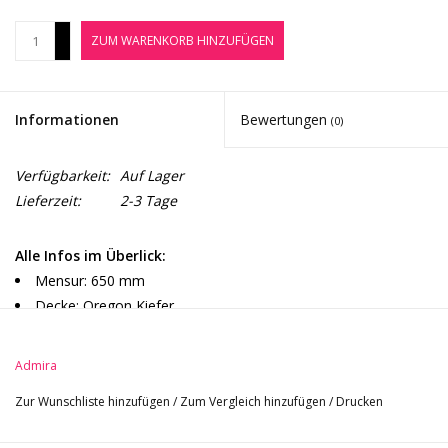
Noten-Zubehör
+
ZUM WARENKORB HINZUFÜGEN
-
Jobbörse
Informationen
Bewertungen
(0)
Marken
Verfügbarkeit:
Auf Lager
Lieferzeit:
2-3 Tage
Alle Infos im Überlick:
Mensur: 650 mm
Decke: Oregon Kiefer
Boden & Zarge: Sapelle
Hals: afrikan. Mahagoni
Admira
Griffbrett: Kabukalli
Zur Wunschliste hinzufügen
/
Zum Vergleich hinzufügen
/
Drucken
Steg: Kabukalli
Mechaniken: Nickel