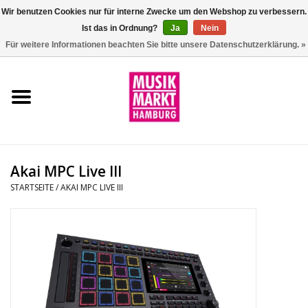
Wir benutzen Cookies nur für interne Zwecke um den Webshop zu verbessern.
Ist das in Ordnung?
Ja
Nein
0 Artikel - €0,00
Für weitere Informationen beachten Sie bitte unsere Datenschutzerklärung. »
Startseite
Aktion
Git/Bass/Ukulele
Akai MPC Live III
Drums
STARTSEITE
/
AKAI MPC LIVE III
Percussion
Tasteninstrumente
DJ