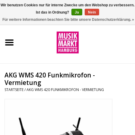
Wir benutzen Cookies nur für interne Zwecke um den Webshop zu verbessern.
Ist das in Ordnung?
Ja
Nein
0 Artikel - €0,00
Für weitere Informationen beachten Sie bitte unsere Datenschutzerklärung. »
Startseite
Aktion
Git/Bass/Ukulele
AKG WMS 420 Funkmikrofon -
Drums
Vermietung
STARTSEITE
/
AKG WMS 420 FUNKMIKROFON - VERMIETUNG
Percussion
Tasteninstrumente
DJ