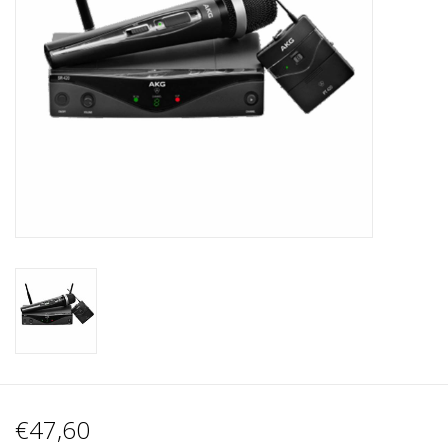
Recording
Lichttechnik
PA-Anlage
Traditionelle Instrumente
Signalprozessoren & Effekte
Star-Club Merch
Sound Equipment
Vermietung
€47,60