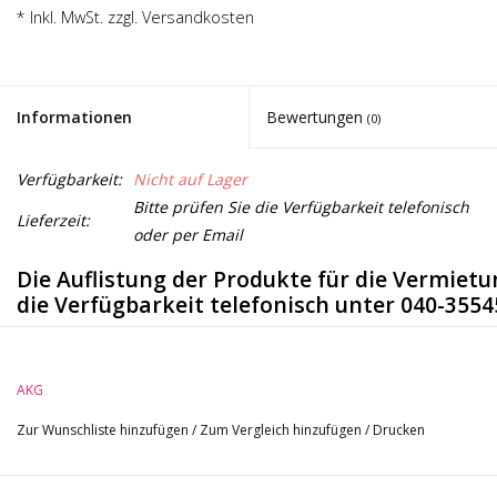
Noten-Zubehör
* Inkl. MwSt. zzgl.
Versandkosten
Jobbörse
Informationen
Bewertungen
(0)
Marken
Verfügbarkeit:
Nicht auf Lager
Bitte prüfen Sie die Verfügbarkeit telefonisch
Lieferzeit:
oder per Email
Die Auflistung der Produkte für die Vermietun
die Verfügbarkeit telefonisch unter 040-355
WMS420 Drahtlos-Mikrofonsystem - Vermie
AKG
Flexibel und erweiterbar
Zur Wunschliste hinzufügen
/
Zum Vergleich hinzufügen
/
Drucken
Für Bühne, Präsentationen, Theater und Fitn
Das WMS420 Drahtlos-Mikrofonsystem liefert eine höchst flexible