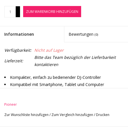
Noten-Zubehör
+
ZUM WARENKORB HINZUFÜGEN
-
Jobbörse
Informationen
Bewertungen
(0)
Marken
Verfügbarkeit:
Nicht auf Lager
Bitte das Team bezüglich der Lieferbarkeit
Lieferzeit:
kontaktieren
Kompakter, einfach zu bedienender DJ-Controller
Kompatibel mit Smartphone, Tablet und Computer
Funktioniert mit mehreren DJ-Apps und Streaming-Diensten
Intelligente Funktionen helfen Neulingen das Mixen schnell zu
Pioneer
erlernen
Smart-CFX für optimiertes Mixing
Zur Wunschliste hinzufügen
/
Zum Vergleich hinzufügen
/
Drucken
Undbegrenzte Möglichkeiten durch Performance Pads mit
Pad-ModeSelect, Pad-FX, HotCue und Sample Funktion