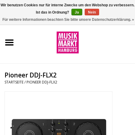
Wir benutzen Cookies nur für interne Zwecke um den Webshop zu verbessern.
Ist das in Ordnung?
Ja
Nein
0 Artikel - €0,00
Für weitere Informationen beachten Sie bitte unsere Datenschutzerklärung. »
Startseite
Aktion
Git/Bass/Ukulele
Pioneer DDJ-FLX2
Drums
STARTSEITE
/
PIONEER DDJ-FLX2
Percussion
Tasteninstrumente
DJ