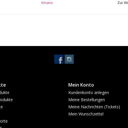
Amano
Zur Wu
Mechanik: vernickelt
Lackierung: Hochglanz
Mensur: 570 mm
Sattelbreite: 45 mm
Besonderheit: Soundport
kte
Mein Konto
dukte
Kundenkonto anlegen
odukte
Meine Bestellungen
te
Meine Nachrichten (Tickets)
Mein Wunschzettel
orte