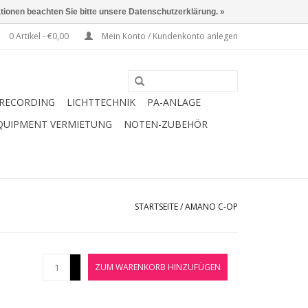
ationen beachten Sie bitte unsere Datenschutzerklärung. »
0 Artikel - €0,00
Mein Konto / Kundenkonto anlegen
RECORDING
LICHTTECHNIK
PA-ANLAGE
QUIPMENT VERMIETUNG
NOTEN-ZUBEHÖR
STARTSEITE
/
AMANO C-OP
+
ZUM WARENKORB HINZUFÜGEN
-