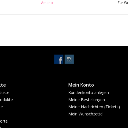
Amano
Zur Wu
Mechanik: vernickelt
Lackierung: Offenporig
Mensur: 650 mm
Sattelbreite: 52 mm
Besonderheit: Soundport
kte
Mein Konto
dukte
Kundenkonto anlegen
odukte
Meine Bestellungen
te
Meine Nachrichten (Tickets)
Mein Wunschzettel
orte