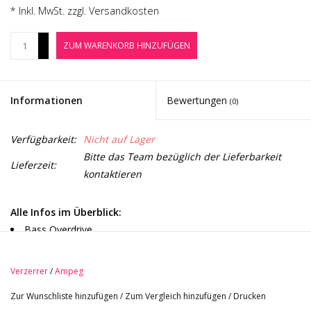
Noten-Zubehör
* Inkl. MwSt. zzgl.
Versandkosten
+
ZUM WARENKORB HINZUFÜGEN
Jobbörse
-
Marken
Informationen
Bewertungen
(0)
Verfügbarkeit:
Nicht auf Lager
Bitte das Team bezüglich der Lieferbarkeit
Lieferzeit:
kontaktieren
Alle Infos im Überblick:
Bass Overdrive
analoges Design
separate Drive & Blend (Wet/Dry) Regler
Verzerrer
/
Ampeg
Treble & Volume Regler
Zur Wunschliste hinzufügen
/
Zum Vergleich hinzufügen
/
Drucken
True Bypass