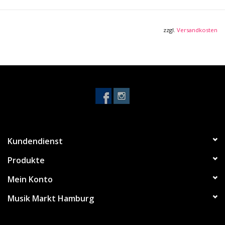
Metallgehäuse
Stromversorgung über 9 Volt Batterie (nicht im Lieferumfang
enthalten)
zzgl.
Versandkosten
oder 9 Volt Netzteil (nicht im Lieferumfang enthalten)
Maße: 11,4 x 6,6 x 5,6 cm
Gewicht: 272 g
Kundendienst
Produkte
Mein Konto
Musik Markt Hamburg