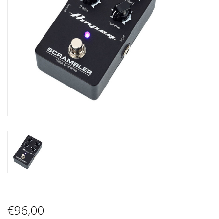
Recording
Lichttechnik
PA-Anlage
Traditionelle Instrumente
Signalprozessoren & Effekte
Star-Club Merch
Sound Equipment
Vermietung
€96,00