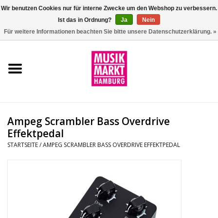
Wir benutzen Cookies nur für interne Zwecke um den Webshop zu verbessern.
Ist das in Ordnung?
Ja
Nein
0 Artikel - €0,00
Für weitere Informationen beachten Sie bitte unsere Datenschutzerklärung. »
Startseite
Aktion
Git/Bass/Ukulele
Ampeg Scrambler Bass Overdrive
Drums
Effektpedal
STARTSEITE
/
AMPEG SCRAMBLER BASS OVERDRIVE EFFEKTPEDAL
Percussion
Tasteninstrumente
DJ